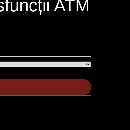
sfuncții ATM