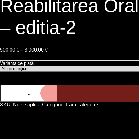
Reabilitarea Ora
– editia-2
500,00
€
–
3.000,00
€
Varianta de plată
SKU:
Nu se aplică
Categorie:
Fără categorie