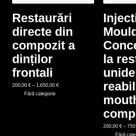
Restaurări
Inject
directe din
Moul
compozit a
Conce
dinților
la res
frontali
unide
reabili
200,00
€
–
1.650,00
€
Fără categorie
mout
comp
200,00
€
–
750
Fără cate