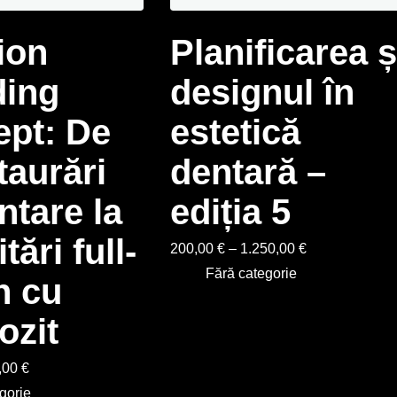
ion
Planificarea ș
ding
designul în
pt: De
estetică
taurări
dentară –
ntare la
ediția 5
tări full-
200,00
€
–
1.250,00
€
Fără categorie
h cu
ozit
,00
€
gorie