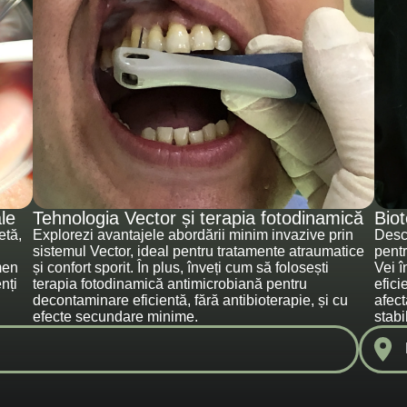
le
Tehnologia Vector și terapia fotodinamică
Biot
etă,
Explorezi avantajele abordării minim invazive prin
Desc
sistemul Vector, ideal pentru tratamente atraumatice
pentr
men
și confort sporit. În plus, înveți cum să folosești
Vei î
nți
terapia fotodinamică antimicrobiană pentru
efici
decontaminare eficientă, fără antibioterapie, și cu
afect
efecte secundare minime.
stabi