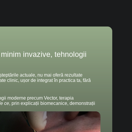
 minim invazive, tehnologii
teptările actuale, nu mai oferă rezultate
 clinic, ușor de integrat în practica ta, fără
ologii moderne precum Vector, terapia
de ce
, prin explicații biomecanice, demonstrații