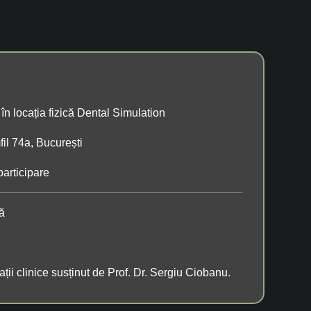
în locația fizică Dental Simulation
fil 74a, București
participare
ă
ații clinice susținut de Prof. Dr. Sergiu Ciobanu.