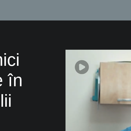
ici
 în
ii