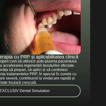
erapia cu PRP și aplicabilitatea clinică
operi cum să utilizezi auto-plasma pacientului
u accelerarea regenerării țesuturilor afectate.
nvăța să prepari, să aplici și să controlezi
ența tratamentelor PRP, în special în zonele cu
are severă, contribuind la vindecare rapidă și
litate tisulară crescută.
EXCLUSIV Dental Simulation