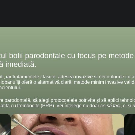
ul bolii parodontale cu focus pe metode
că imediată.
i, iar tratamentele clasice, adesea invazive și neconforme cu aș
banu îți oferă o alternativă clară: metode minim invazive validate
acientului.
are parodontală, să alegi protocoalele potrivite și să aplici tehn
ățită cu trombocite (PRP). Vei înțelege nu doar
ce să faci
, ci și