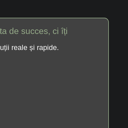
a de succes, ci îți
ții reale și rapide.