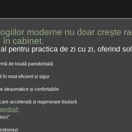
ogiilor moderne nu doar crește rat
 în cabinet.
 pentru practica de zi cu zi, oferind solu
 formă de boală parodontală
 în mod eficient și sigur
te atraumatice și confortabile
care accelerată și regenerare tisulară
mediat:
hici”
gestionezi