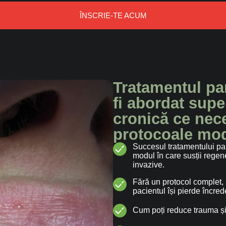
ÎNSCRIE-TE ACUM
Tratamentul pa
fi abordat supe
cronică ce nece
protocoale mo
Succesul tratamentului par
modul în care susții regen
invazive.
Fără un protocol complet, re
pacientul își pierde încred
Cum poți reduce trauma și