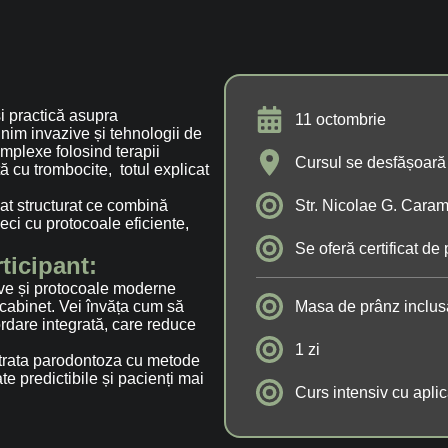
și practică asupra
11 octombrie
nim invazive și tehnologii de
mplexe folosind terapii
Cursul se desfășoară 
ă cu trombocite, totul explicat
mat structurat ce combină
Str. Nicolae G. Caram
leci cu protocoale eficiente,
Se oferă certificat de 
ticipant:
zive și protocoale moderne
n cabinet. Vei învăța cum să
Masa de prânz inclus
rdare integrată, care reduce
1 zi
 trata parodontoza cu metode
tate predictibile și pacienți mai
Curs intensiv cu aplic