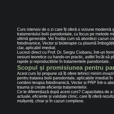
Curs intensiv de o zi care îți oferă o viziune modernă 
tratamentului bolii parodontale, cu focus pe metode mi
ultimă generație. Vei învăța cum să abordezi cazuri co
fotodinamice, Vector și bioterapie cu plasmă îmbogățit
clar, aplicabil imediat.
Lucrezi direct cu Prof. Dr. Sergiu Ciobanu, într-un for
sesiuni teoretice cu hands-on practic, astfel încât să p
rapide și reproductibile în tratamentele parodontale.
Scopul și promisiunea pentru par
Acest curs își propune să îți ofere tehnici minim inva
pentru tratarea bolii parodontale, aplicabile imediat î
combini terapia fotodinamică, Vector și PRP într-o abo
trauma și crește eficiența tratamentelor.
Ce te diferențiază după acest curs? Capacitatea de a
actuale, eficiente și validate clinic, care îți oferă rezul
mulțumiți, chiar și în cazuri complexe.