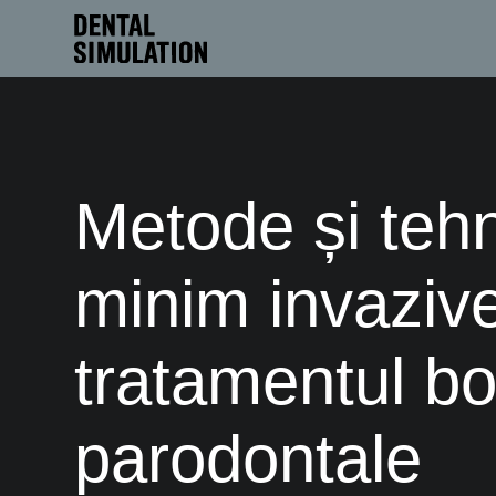
Metode și tehn
minim invazive
tratamentul bol
parodontale