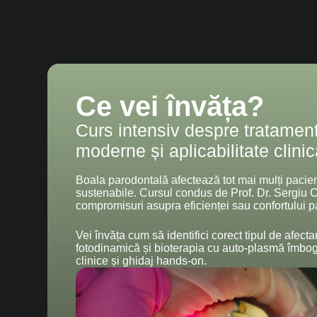
Ce vei învăța?
Curs intensiv despre tratament
moderne și aplicabilitate clini
Boala parodontală afectează tot mai mulți pacienț
sustenabile. Cursul condus de Prof. Dr. Sergiu Cio
compromisuri asupra eficienței sau confortului p
Vei învăța cum să identifici corect tipul de afect
fotodinamică și bioterapia cu auto-plasmă îmbog
clinice și ghidaj hands-on.