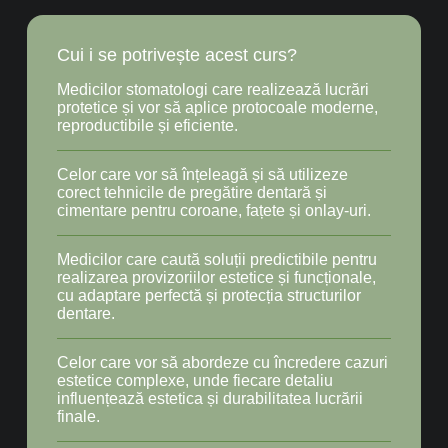
Cui i se potrivește acest curs?
Medicilor stomatologi care realizează lucrări
protetice și vor să aplice protocoale moderne,
reproductibile și eficiente.
Celor care vor să înțeleagă și să utilizeze
corect tehnicile de pregătire dentară și
cimentare pentru coroane, fațete și onlay-uri.
Medicilor care caută soluții predictibile pentru
realizarea provizoriilor estetice și funcționale,
cu adaptare perfectă și protecția structurilor
dentare.
Celor care vor să abordeze cu încredere cazuri
estetice complexe, unde fiecare detaliu
influențează estetica și durabilitatea lucrării
finale.