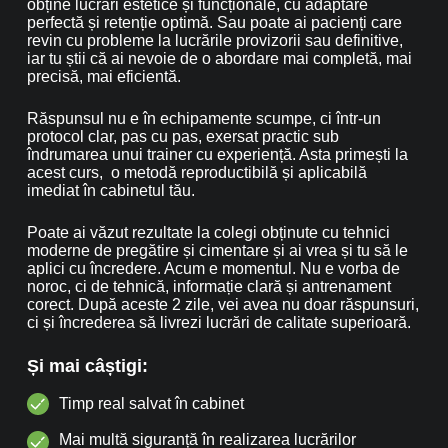
obține lucrări estetice și funcționale, cu adaptare
perfectă și retenție optimă. Sau poate ai pacienți care
revin cu probleme la lucrările provizorii sau definitive,
iar tu știi că ai nevoie de o abordare mai completă, mai
precisă, mai eficientă.
Răspunsul nu e în echipamente scumpe, ci într-un
protocol clar, pas cu pas, exersat practic sub
îndrumarea unui trainer cu experiență. Asta primești la
acest curs, o metodă reproductibilă și aplicabilă
imediat în cabinetul tău.
Poate ai văzut rezultate la colegi obținute cu tehnici
moderne de pregătire și cimentare și ai vrea și tu să le
aplici cu încredere. Acum e momentul. Nu e vorba de
noroc, ci de tehnică, informație clară și antrenament
corect. După aceste 2 zile, vei avea nu doar răspunsuri,
ci și încrederea să livrezi lucrări de calitate superioară.
Și mai câștigi:
Timp real salvat în cabinet
Mai multă siguranță în realizarea lucrărilor