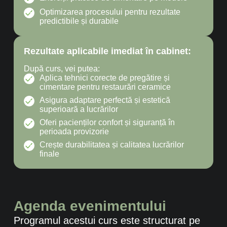
Optimizarea procesului pentru rezultate
predictibile și durabile
Rezultate aplicabile imediat în cabinet:
După curs, vei putea:
Aplica tehnici corecte de pregătire și
cimentare pentru restaurări ceramice
Asigura adaptare perfectă și estetică
superioară a lucrărilor
Oferi pacienților confort și siguranță în
perioada provizorie
Crește durabilitatea și calitatea lucrărilor
finale
Agenda evenimentului
Programul acestui curs este structurat pe