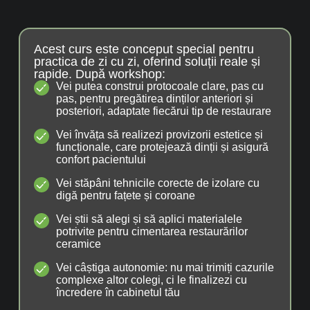
Acest curs este conceput special pentru
practica de zi cu zi, oferind soluții reale și
rapide. După workshop:
Vei putea construi protocoale clare, pas cu
pas, pentru pregătirea dinților anteriori și
posteriori, adaptate fiecărui tip de restaurare
Vei învăța să realizezi provizorii estetice și
funcționale, care protejează dinții și asigură
confort pacientului
Vei stăpâni tehnicile corecte de izolare cu
digă pentru fațete și coroane
Vei știi să alegi și să aplici materialele
potrivite pentru cimentarea restaurărilor
ceramice
Vei câștiga autonomie: nu mai trimiți cazurile
complexe altor colegi, ci le finalizezi cu
încredere în cabinetul tău