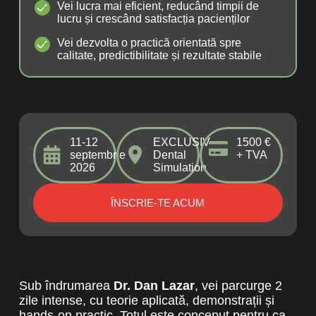
Vei lucra mai eficient, reducând timpii de
lucru și crescând satisfacția pacienților
Vei dezvolta o practică orientată spre
calitate, predictibilitate și rezultate stabile
11-12
EXCLUSIV
1500 €
septembrie
Dental
+ TVA
2026
Simulation
ÎNSCRIE-TE ACUM
Sub îndrumarea
Dr. Dan Lazar
, vei parcurge 2
zile intense, cu teorie aplicată, demonstrații și
hands-on practic. Totul este conceput pentru ca