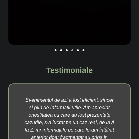
Testimoniale
ăcut
Evenimentul de azi a fost eficient, sincer
A
te,
și plin de informații utile. Am apreciat
cuv
avut
onestitatea cu care au fost prezentate
a p
 să
cazurile, s-a lucrat pe un caz real, de la A
pac
rul,
la Z, iar informațiile pe care le-am întâlnit
î
mbul
anterior doar fragmentat au prins în
Disp