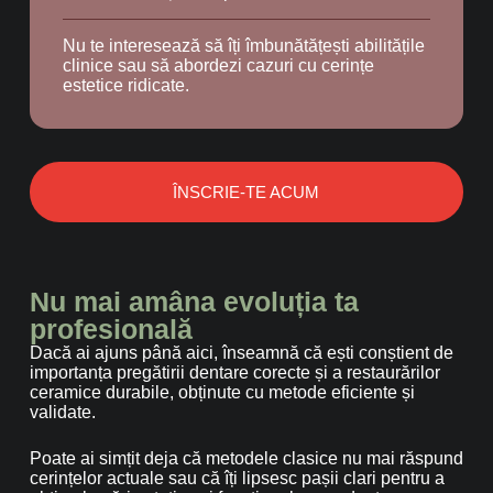
Nu te interesează să îți îmbunătățești abilitățile
clinice sau să abordezi cazuri cu cerințe
estetice ridicate.
ÎNSCRIE-TE ACUM
Nu mai amâna evoluția ta
profesională
Dacă ai ajuns până aici, înseamnă că ești conștient de
importanța pregătirii dentare corecte și a restaurărilor
ceramice durabile, obținute cu metode eficiente și
validate.
Poate ai simțit deja că metodele clasice nu mai răspund
cerințelor actuale sau că îți lipsesc pașii clari pentru a