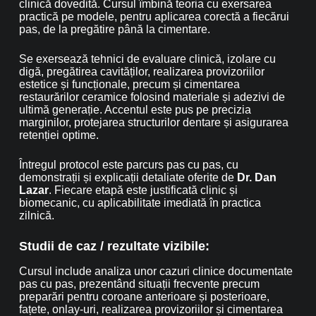
clinică dovedită. Cursul îmbină teoria cu exersarea
practică pe modele, pentru aplicarea corectă a fiecărui
pas, de la pregătire până la cimentare.
Se exersează tehnici de evaluare clinică, izolare cu
digă, pregătirea cavităților, realizarea provizoriilor
estetice și funcționale, precum și cimentarea
restaurărilor ceramice folosind materiale și adezivi de
ultimă generație. Accentul este pus pe precizia
marginilor, protejarea structurilor dentare și asigurarea
retenției optime.
Întregul protocol este parcurs pas cu pas, cu
demonstrații și explicații detaliate oferite de
Dr. Dan
Lazar
. Fiecare etapă este justificată clinic și
biomecanic, cu aplicabilitate imediată în practica
zilnică.
Studii de caz / rezultate vizibile:
Cursul include analiza unor cazuri clinice documentate
pas cu pas, prezentând situații frecvente precum
preparări pentru coroane anterioare și posterioare,
fațete, onlay-uri, realizarea provizoriilor și cimentarea