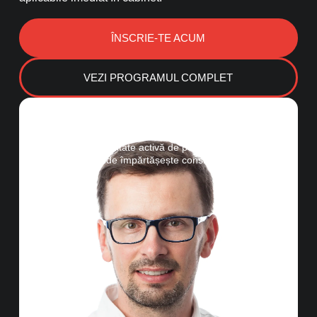
ÎNSCRIE-TE ACUM
VEZI PROGRAMUL COMPLET
drdanlazar
Curs intensiv cu aplicații clinice susținut de Dr. Dan
Lazar
Lector cu o comunitate activă de peste 22k followes în
social media, unde împărtășește constant cazuri clinice