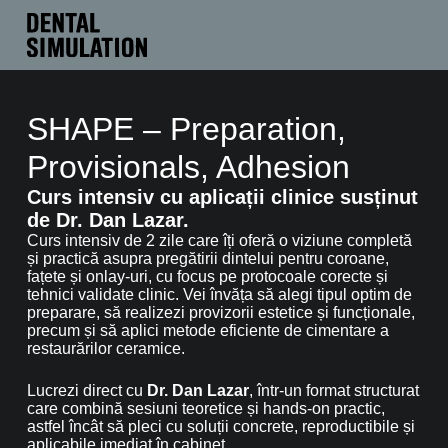
SHAPE – Preparation,
Provisionals, Adhesion
Curs intensiv cu aplicații clinice susținut
de Dr. Dan Lazar.
Curs intensiv de 2 zile care îți oferă o viziune completă
și practică asupra pregătirii dintelui pentru coroane,
fațete și onlay-uri, cu focus pe protocoale corecte și
tehnici validate clinic. Vei învăța să alegi tipul optim de
preparare, să realizezi provizorii estetice și funcționale,
precum și să aplici metode eficiente de cimentare a
restaurărilor ceramice.
Lucrezi direct cu
Dr. Dan Lazar
, într-un format structurat
care combină sesiuni teoretice și hands-on practic,
astfel încât să pleci cu soluții concrete, reproductibile și
aplicabile imediat în cabinet.