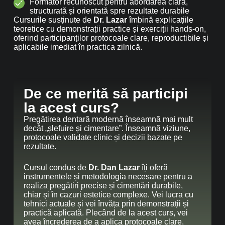
Formator recunoscut pentru abordarea clară,
structurată și orientată spre rezultate durabile
Cursurile susținute de
Dr. Lazar
îmbină explicațiile
teoretice cu demonstrații practice și exerciții hands-on,
oferind participanților protocoale clare, reproductibile și
aplicabile imediat în practica zilnică.
De ce merită să participi
la acest curs?
Pregătirea dentară modernă înseamnă mai mult
decât „șlefuire și cimentare”. Înseamnă viziune,
protocoale validate clinic și decizii bazate pe
rezultate.
Cursul condus de
Dr. Dan Lazar
îți oferă
instrumentele și metodologia necesare pentru a
realiza pregătiri precise și cimentări durabile,
chiar și în cazuri estetice complexe. Vei lucra cu
tehnici actuale și vei învăța prin demonstrații și
practică aplicată. Plecând de la acest curs, vei
avea încrederea de a aplica protocoale clare,