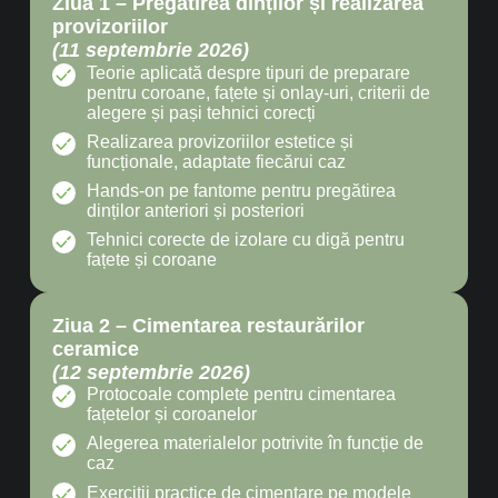
Ziua 1 – Pregătirea dinților și realizarea
provizoriilor
(
11 septembrie 2026
)
Teorie aplicată despre tipuri de preparare
pentru coroane, fațete și onlay-uri, criterii de
alegere și pași tehnici corecți
Realizarea provizoriilor estetice și
funcționale, adaptate fiecărui caz
Hands-on pe fantome pentru pregătirea
dinților anteriori și posteriori
Tehnici corecte de izolare cu digă pentru
fațete și coroane
Ziua 2 – Cimentarea restaurărilor
ceramice
(12 septembrie 2026)
Protocoale complete pentru cimentarea
fațetelor și coroanelor
Alegerea materialelor potrivite în funcție de
caz
Exerciții practice de cimentare pe modele