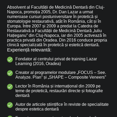
Absolvent al Facultății de Medicină Dentară din Cluj-
Napoca, promoția 2005, Dr. Dan Lazar a urmat
numeroase cursuri postuniversitare în protetică și
stomatologie restaurativă, atât în România, cât și în
Europa. Între 2007 și 2009 a predat la Catedra de
Restaurativă a Facultății de Medicină Dentară „Iuliu
Hațieganu” din Cluj-Napoca, iar din 2005 activează în
practica privată din Oradea. Din 2016 conduce propria
clinică specializată în protetică și estetică dentară.
Experiență relevantă:
Fondator al centrului privat de training Lazar
Learning (2016, Oradea)
Creator al programelor modulare „FOCUS – See.
Analyze. Plan” și „SHAPE – Composite Veneers”
Lector în România și internațional din 2009 pe
teme de protetică, restaurări directe și fotografie
dentară
Autor de articole științifice în reviste de specialitate
despre estetica dentară