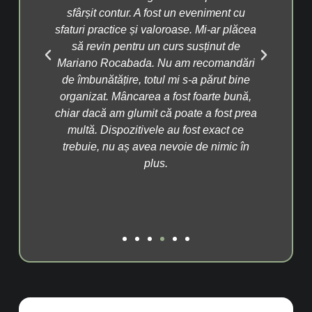
i
sfârșit contur. A fost un eveniment cu
fain
tăzi
sfaturi practice și valoroase. Mi-ar plăcea
să
i
să revin pentru un curs susținut de
ar
n
Mariano Rocabada. Nu am recomandări
med
ție
de îmbunătățire, totul mi s-a părut bine
un
fera
organizat. Mâncarea a fost foarte bună,
țit
chiar dacă am glumit că poate a fost prea
ex
multă. Dispozitivele au fost exact ce
raț
trebuie, nu aș avea nevoie de nimic în
plus.