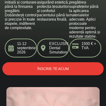
inițială și conturare
asigurând estetică,
pregătirea
până la finisarea
protecția țesuturilor
suprafețelor până
pregătirii.
și confortul
la aplicarea
Dobândești control
pacientului până la
materialelor
și precizie în toate
restaurarea finală.
adecvate. Aplici
etapele, indiferent
protocoale
de complexitate.
moderne pentru
aderență optimă și
rezultate stabile.
11-12
EXCLUSIV
1500 € +
septembrie
Dental
TVA
2026
Simulation
ÎNSCRIE-TE ACUM