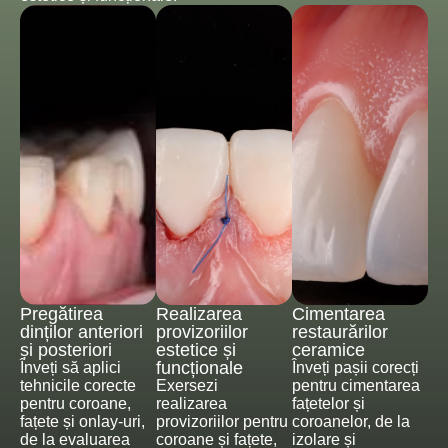
Pregătirea
Realizarea
Cimentarea
dinților anteriori
provizoriilor
restaurărilor
și posteriori
estetice și
ceramice
funcționale
Înveți să aplici
Înveți pașii corecți
tehnicile corecte
Exersezi
pentru cimentarea
pentru coroane,
realizarea
fațetelor și
fațete și onlay-uri,
provizoriilor pentru
coroanelor, de la
de la evaluarea
coroane și fațete,
izolare și