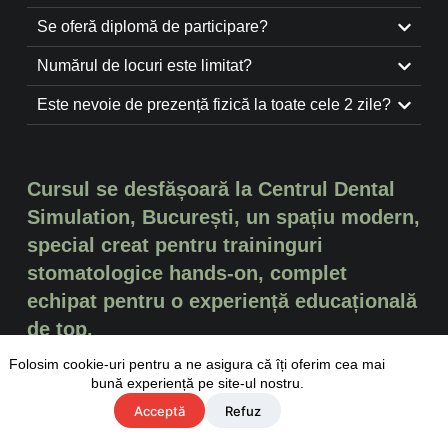
Se oferă diplomă de participare?
Numărul de locuri este limitat?
Este nevoie de prezență fizică la toate cele 2 zile?
Cursul se desfășoară la Centrul Dental
Simulation, București, un spațiu modern,
special creat pentru traininguri
stomatologice hands-on, complet
echipat pentru o experiență educațională
de top.
Folosim cookie-uri pentru a ne asigura că îți oferim cea mai
bună experiență pe site-ul nostru.
Acceptă
Refuz
ÎNSCRIE-TE ACUM