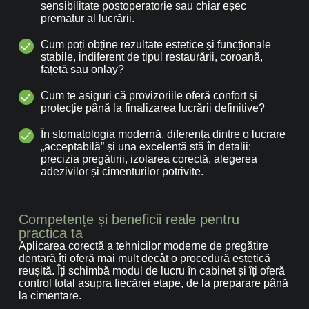
sensibilitate postoperatorie sau chiar eșec
prematur al lucrării.
Cum poți obține rezultate estetice și funcționale
stabile, indiferent de tipul restaurării, coroană,
fațetă sau onlay?
Cum te asiguri că provizoriile oferă confort și
protecție până la finalizarea lucrării definitive?
În stomatologia modernă, diferența dintre o lucrare
„acceptabilă” și una excelentă stă în detalii:
precizia pregătirii, izolarea corectă, alegerea
adezivilor și cimenturilor potrivite.
Competențe și beneficii reale pentru
practica ta
Aplicarea corectă a tehnicilor moderne de pregătire
dentară îți oferă mai mult decât o procedură estetică
reușită. Îți schimbă modul de lucru în cabinet și îți oferă
control total asupra fiecărei etape, de la preparare până
la cimentare.