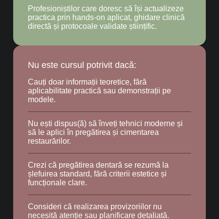
Profesioniștilor care doresc să își actualizeze
practica prin hands-on aplicat, ghidare clinică
directă și protocoale validate științific.
Nu este cursul potrivit dacă:
Cauți doar informații teoretice, fără
aplicabilitate practică sau demonstrații pe
modele.
Nu ești dispus(ă) să înveți tehnici moderne și
să le aplici în pregătirea și cimentarea
restaurărilor.
Crezi că pregătirea dentară se rezumă la
șlefuirea standard, fără criterii estetice și
funcționale clare.
Consideri că realizarea provizoriilor nu
necesită atenție sau planificare detaliată.