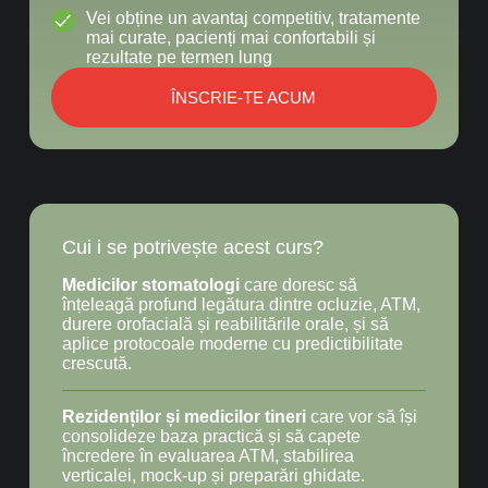
Vei obține un avantaj competitiv, tratamente
mai curate, pacienți mai confortabili și
rezultate pe termen lung
ÎNSCRIE-TE ACUM
Cui i se potrivește acest curs?
Medicilor stomatologi
care doresc să
înțeleagă profund legătura dintre ocluzie, ATM,
durere orofacială și reabilitările orale, și să
aplice protocoale moderne cu predictibilitate
crescută.
Rezidenților și medicilor tineri
care vor să își
consolideze baza practică și să capete
încredere în evaluarea ATM, stabilirea
verticalei, mock-up și preparări ghidate.