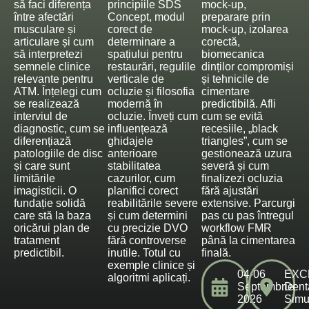
să faci diferența
principiile SDS
mock-up,
între afectări
Concept, modul
preparare prin
musculare și
corect de
mock-up, izolarea
articulare și cum
determinare a
corectă,
să interpretezi
spațiului pentru
biomecanica
semnele clinice
restaurări, regulile
dinților compromiși
relevante pentru
verticale de
și tehnicile de
ATM. Înțelegi cum
ocluzie și filosofia
cimentare
se realizează
modernă în
predictibilă. Afli
interviul de
ocluzie. Înveți cum
cum se evită
diagnostic, cum se
influențează
recesiile, „black
diferențiază
ghidajele
triangles”, cum se
patologiile de disc
anterioare
gestionează uzura
și care sunt
stabilitatea
severă și cum
limitările
cazurilor, cum
finalizezi ocluzia
imagisticii. O
planifici corect
fără ajustări
fundație solidă
reabilitările severe
extensive. Parcurgi
care stă la baza
și cum determini
pas cu pas întregul
oricărui plan de
cu precizie DVO
workflow FMR
tratament
fără controverse
până la cimentarea
predictibil.
inutile. Totul cu
finală.
exemple clinice și
04-06
EXC
algoritmi aplicați.
Septembrie
Dent
2026
Simu