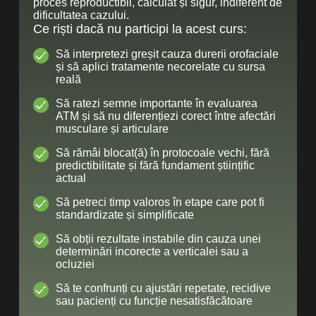
proces reproductibil, calculat și sigur, indiferent de
dificultatea cazului.
Ce riști dacă nu participi la acest curs:
Să interpretezi greșit cauza durerii orofaciale
și să aplici tratamente necorelate cu sursa
reală
Să ratezi semne importante în evaluarea
ATM și să nu diferențiezi corect între afectări
musculare și articulare
Să rămâi blocat(ă) în protocoale vechi, fără
predictibilitate și fără fundament științific
actual
Să petreci timp valoros în etape care pot fi
standardizate și simplificate
Să obții rezultate instabile din cauza unei
determinări incorecte a verticalei sau a
ocluziei
Să te confrunți cu ajustări repetate, recidive
sau pacienți cu funcție nesatisfăcătoare