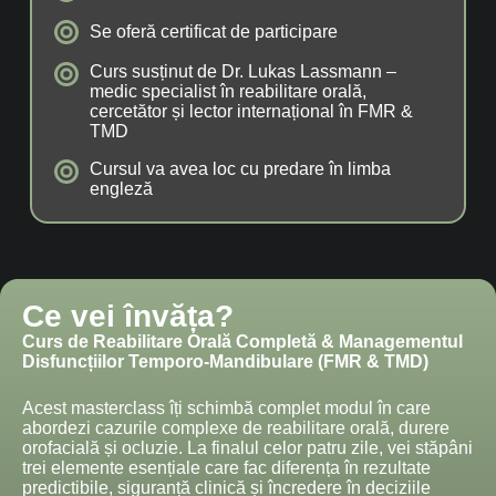
Se oferă certificat de participare
Curs susținut de Dr. Lukas Lassmann –
medic specialist în reabilitare orală,
cercetător și lector internațional în FMR &
TMD
Cursul va avea loc cu predare în limba
engleză
Ce vei învăța?
Curs de Reabilitare Orală Completă & Managementul
Disfuncțiilor Temporo-Mandibulare (FMR & TMD)
Acest masterclass îți schimbă complet modul în care
abordezi cazurile complexe de reabilitare orală, durere
orofacială și ocluzie. La finalul celor patru zile, vei stăpâni
trei elemente esențiale care fac diferența în rezultate
predictibile, siguranță clinică și încredere în deciziile