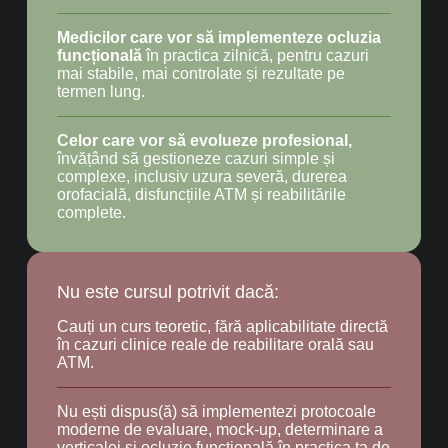
Medicilor care vor să implementeze ocluzia
funcțională
în practica zilnică, pentru cazuri
mai stabile, mai controlate și rezultate pe
termen lung.
Celor care vor să evolueze profesional,
învățând să gestioneze cazuri simple și
complexe, inclusiv uzura severă, durerea
orofacială, disfuncțiile ATM și reabilitările
complete.
Nu este cursul potrivit dacă:
Cauți un curs teoretic, fără aplicabilitate directă
în cazuri clinice reale de reabilitare orală sau
ATM.
Nu ești dispus(ă) să implementezi protocoale
moderne de evaluare, mock-up, determinare a
verticalei și ocluzie funcțională în practica ta de