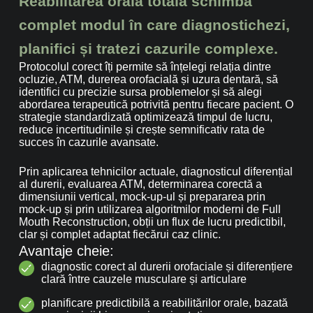
Reabilitarea orală totală schimbă
complet modul în care diagnostichezi,
planifici și tratezi cazurile complexe.
Protocolul corect îți permite să înțelegi relația dintre
ocluzie, ATM, durerea orofacială și uzura dentară, să
identifici cu precizie sursa problemelor și să alegi
abordarea terapeutică potrivită pentru fiecare pacient. O
strategie standardizată optimizează timpul de lucru,
reduce incertitudinile și crește semnificativ rata de
succes în cazurile avansate.
Prin aplicarea tehnicilor actuale, diagnosticul diferențial
al durerii, evaluarea ATM, determinarea corectă a
dimensiunii vertical, mock-up-ul și prepararea prin
mock-up și prin utilizarea algoritmilor moderni de Full
Mouth Reconstruction, obții un flux de lucru predictibil,
clar și complet adaptat fiecărui caz clinic.
Avantaje cheie:
diagnostic corect al durerii orofaciale și diferențiere
clară între cauzele musculare și articulare
planificare predictibilă a reabilitărilor orale, bazată