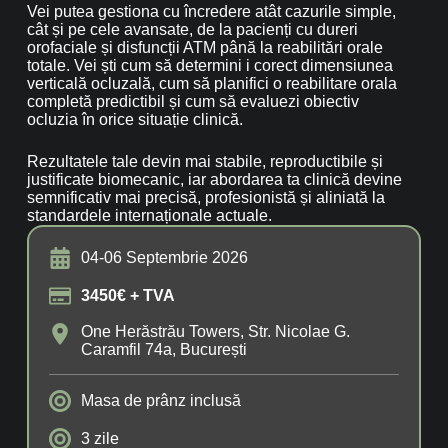
Vei putea gestiona cu încredere atât cazurile simple,
cât și pe cele avansate, de la pacienți cu dureri
orofaciale și disfuncții ATM până la reabilitări orale
totale. Vei ști cum să determini i corect dimensiunea
verticală ocluzală, cum să planifici o reabilitare orala
completă predictibil și cum să evaluezi obiectiv
ocluzia în orice situație clinică.
Rezultatele tale devin mai stabile, reproductibile și
justificate biomecanic, iar abordarea ta clinică devine
semnificativ mai precisă, profesionistă și aliniată la
standardele internaționale actuale.
04-06 Septembrie 2026
3450€ + TVA
One Herăstrău Towers, Str. Nicolae G.
Caramfil 74a, București
Masa de prânz inclusă
3 zile