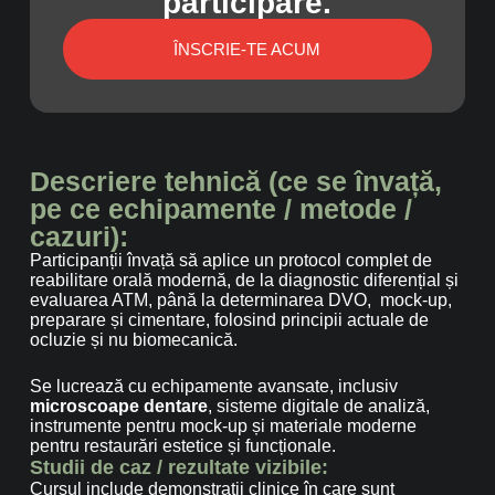
participare.
ÎNSCRIE-TE ACUM
Descriere tehnică (ce se învață,
pe ce echipamente / metode /
cazuri):
Participanții învață să aplice un protocol complet de
reabilitare orală modernă, de la diagnostic diferențial și
evaluarea ATM, până la determinarea DVO, mock-up,
preparare și cimentare, folosind principii actuale de
ocluzie și nu biomecanică.
Se lucrează cu echipamente avansate, inclusiv
microscoape dentare
, sisteme digitale de analiză,
instrumente pentru mock-up și materiale moderne
pentru restaurări estetice și funcționale.
Studii de caz / rezultate vizibile:
Cursul include demonstrații clinice în care sunt