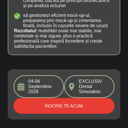
complexe, bazată pe principii biomecanice
și pe analiza ocluziei
să gestionezi eficient mock-up-ul,
prepararea prin mock-up și cimentarea
finală, inclusiv în cazurile severe de uzură
Rezultatul:
reabilitări orale mai stabile, mai
controlate și mai sigure, plus o practică
profesională care inspiră încredere și crește
satisfacția pacienților.
04-06
EXCLUSIV
Septembrie
Dental
2026
Simulation
ÎNSCRIE-TE ACUM