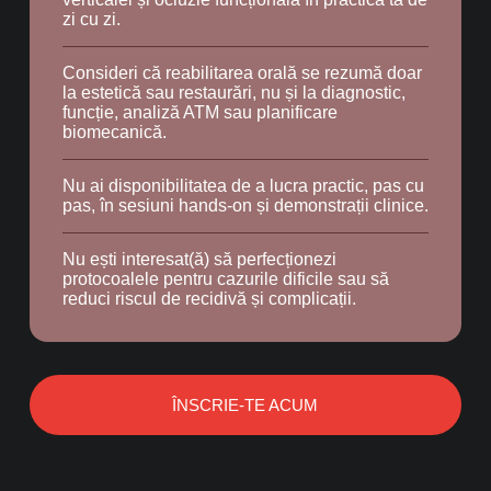
zi cu zi.
Consideri că reabilitarea orală se rezumă doar
la estetică sau restaurări, nu și la diagnostic,
funcție, analiză ATM sau planificare
biomecanică.
Nu ai disponibilitatea de a lucra practic, pas cu
pas, în sesiuni hands-on și demonstrații clinice.
Nu ești interesat(ă) să perfecționezi
protocoalele pentru cazurile dificile sau să
reduci riscul de recidivă și complicații.
ÎNSCRIE-TE ACUM