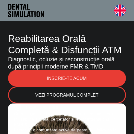
Reabilitarea Orală
Completă & Disfuncții ATM
Diagnostic, ocluzie și reconstrucție orală
după principii moderne FMR & TMD
ÎNSCRIE-TE ACUM
VEZI PROGRAMUL COMPLET
lukas_lassmann
Curs susținut de Dr. Lukas Lassmann – medic specialist
în reabilitare orală, cercetător și lector internațional în
FMR & TMD
Lector cu o comunitate activă de peste 51k followes în