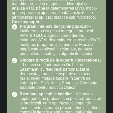
mandibulare, de la diagnostic diferențial și
analiză ATM, până la determinarea DVO, mock-
up, preparare și ajustarea finală a ocluziei, cu
demonstrații și aplicații practice sub microscop.
Ce te așteaptă:
Program intensiv de training aplicat
–
Învățarea pas cu pas a întregului protocol
FMR & TMD: diagnosticarea durerii,
evaluarea ATM, determinarea corectă a DVO,
mock-up, preparare și cimentare. Fiecare
etapă este explicată cu claritate, pe baza
principiilor actuale și a algoritmilor clinici
Ghidare directă de la expertul internațional
– Lucrezi sub îndrumarea Dr. Lukas
Lassmann, cu feedback personalizat și
demonstrații practice inspirate din cazuri
reale. Înveți metode folosite în centre de
training din SUA, Italia, Spania și Germania,
adaptate pentru practica zilnică
Rezultate aplicabile imediat
– Vei putea
implementa un protocol complet, reproductibil
și predictibil, care optimizează timpul de
lucru, crește siguranța procedurilor și îți oferă
control în fiecare etapă a reabilitării orale,