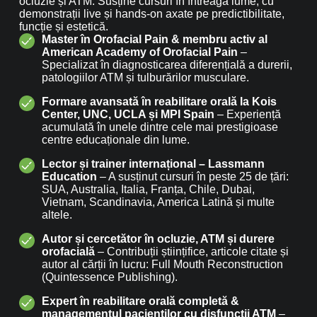
ocluzie și ATM. Susține cursuri în întreaga lume, cu
demonstrații live și hands-on axate pe predictibilitate,
funcție și estetică.
Master în Orofacial Pain & membru activ al
American Academy of Orofacial Pain
–
Specializat în diagnosticarea diferențială a durerii,
patologiilor ATM și tulburărilor musculare.
Formare avansată în reabilitare orală la Kois
Center, UNC, UCLA și MPI Spain
– Experiență
acumulată în unele dintre cele mai prestigioase
centre educaționale din lume.
Lector și trainer internațional – Lassmann
Education
– A susținut cursuri în peste 25 de țări:
SUA, Australia, Italia, Franța, Chile, Dubai,
Vietnam, Scandinavia, America Latină și multe
altele.
Autor și cercetător în ocluzie, ATM și durere
orofacială
– Contribuții științifice, articole citate și
autor al cărții în lucru: Full Mouth Reconstruction
(Quintessence Publishing).
Expert în reabilitare orală completă &
managementul pacienților cu disfuncții ATM
–