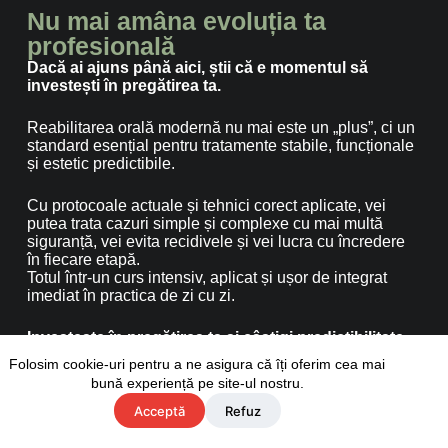
Nu mai amâna evoluția ta
profesională
Dacă ai ajuns până aici, știi că e momentul să
investești în pregătirea ta.
Reabilitarea orală modernă nu mai este un „plus”, ci un
standard esențial pentru tratamente stabile, funcționale
și estetic predictibile.
Cu protocoale actuale și tehnici corect aplicate, vei
putea trata cazuri simple și complexe cu mai multă
siguranță, vei evita recidivele și vei lucra cu încredere
în fiecare etapă.
Totul într-un curs intensiv, aplicat și ușor de integrat
imediat în practica de zi cu zi.
Investește în pregătirea ta și câștigi predictibilitate,
control și un avantaj real în fața oricărui coleg care
Folosim cookie-uri pentru a ne asigura că îți oferim cea mai
încă lucrează „după simț”.
Participarea la curs îți
bună experiență pe site-ul nostru.
oferă acces la un sistem complet, folosit internațional în
centre de excelență, care îți transformă modul în care
Acceptă
Refuz
ÎNSCRIE-TE ACUM
planifici, prepari și finalizezi reabilitările orale.
Nu lăsa improvizațiile „de compromis” să-ți definească