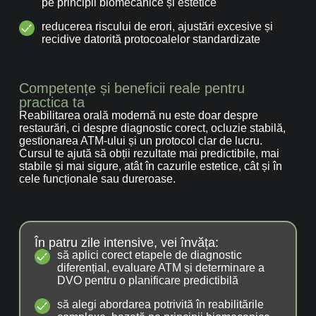
pe principii biomecanice și estetice
reducerea riscului de erori, ajustări excesive și
recidive datorită protocoalelor standardizate
Competențe și beneficii reale pentru
practica ta
Reabilitarea orală modernă nu este doar despre
restaurări, ci despre diagnostic corect, ocluzie stabilă,
gestionarea ATM-ului și un protocol clar de lucru.
Cursul te ajută să obții rezultate mai predictibile, mai
stabile și mai sigure, atât în cazurile estetice, cât și în
cele funcționale sau dureroase.
În patru zile intensive, vei învăța:
să aplici corect etapele de diagnostic
diferențial, evaluare ATM și determinare a
DVO pentru o planificare predictibilă
să alegi abordarea potrivită în reabilitările