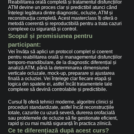
Reabilitarea orală completă și tratamentul disfuncțiilor
ATM devine un proces clar și predictibil atunci când
înțelegi legătura dintre diagnostic, ocluzie, ATM și
reconstrucția completă. Acest masterclass îți oferă o
metodă coerentă și reproductibilă pentru a trata cazuri
complexe cu siguranță și control.
Scopul și promisiunea pentru
participant:
Vei învăța să aplici un protocol complet și coerent
pentru reabilitarea orală și managementul disfuncțiilor
temporo-mandibulare, de la diagnostic diferențial și
analiză ATM, până la determinarea dimensiunei
verticale ocluzale, mock-up, preparare și ajustarea
finală a ocluziei. Vei înțelege clar fiecare etapă și
logica din spatele ei, astfel încât tratamentele tale
complexe să devină controlabile și predictibile.
Cursul îți oferă tehnici moderne, algoritmi clinici și
proceduri standardizate, astfel încât reconstrucțiile
totale, cazurile cu uzură severă, durerea orofacială
sau problemele de ocluzie să fie gestionate eficient,
rapid și cu mai multă siguranță în practica zilnică.
Ce te diferențiază după acest curs?