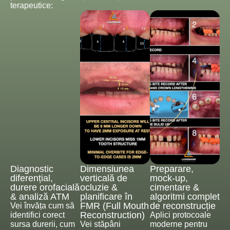
terapeutice:
Diagnostic
Dimensiunea
Preparare,
diferențial,
verticală de
mock-up,
durere orofacială
ocluzie &
cimentare &
& analiză ATM
planificare în
algoritmi complet
FMR (Full Mouth
de reconstrucție
Vei învăța cum să
Reconstruction)
identifici corect
Aplici protocoale
sursa durerii, cum
Vei stăpâni
moderne pentru