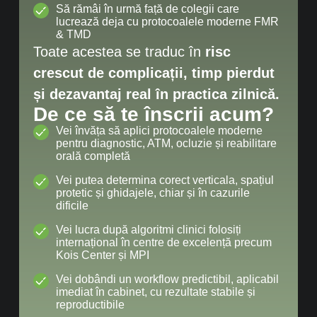
Să rămâi în urmă față de colegii care
lucrează deja cu protocoalele moderne FMR
& TMD
Toate acestea se traduc în
risc
crescut de complicații, timp pierdut
și dezavantaj real în practica zilnică.
De ce să te înscrii acum?
Vei învăța să aplici protocoalele moderne
pentru diagnostic, ATM, ocluzie și reabilitare
orală completă
Vei putea determina corect verticala, spațiul
protetic și ghidajele, chiar și în cazurile
dificile
Vei lucra după algoritmi clinici folosiți
internațional în centre de excelență precum
Kois Center și MPI
Vei dobândi un workflow predictibil, aplicabil
imediat în cabinet, cu rezultate stabile și
reproductibile