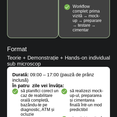
Workflow
complet: prima
vizită → mock-
up → preparare
→ testare →
cimentar
Format
Teorie + Demonstrație + Hands-on individual
sub microscop
Durată:
09:00 – 17:00 (pauză de prânz
inclusă)
În patru zile vei învăța:
să planifici corect un
să realizezi mock-
caz de reabilitare
up-ul, prepararea
orală completă,
și cimentarea
bazându-te pe
finală într-un mod
diagnostic, ATM și
predictibil
ocluzie