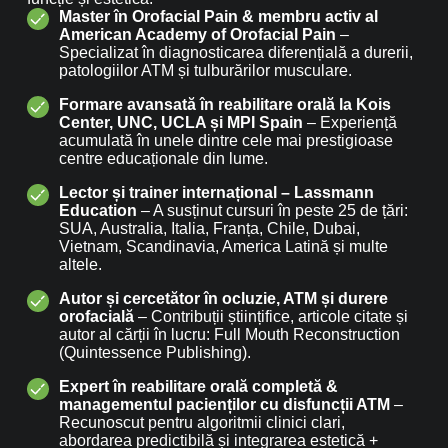
Master în Orofacial Pain & membru activ al
American Academy of Orofacial Pain
–
Specializat în diagnosticarea diferențială a durerii,
patologiilor ATM și tulburărilor musculare.
Formare avansată în reabilitare orală la Kois
Center, UNC, UCLA și MPI Spain
– Experiență
acumulată în unele dintre cele mai prestigioase
centre educaționale din lume.
Lector și trainer internațional – Lassmann
Education
– A susținut cursuri în peste 25 de țări:
SUA, Australia, Italia, Franța, Chile, Dubai,
Vietnam, Scandinavia, America Latină și multe
altele.
Autor și cercetător în ocluzie, ATM și durere
orofacială
– Contribuții științifice, articole citate și
autor al cărții în lucru: Full Mouth Reconstruction
(Quintessence Publishing).
Expert în reabilitare orală completă &
managementul pacienților cu disfuncții ATM
–
Recunoscut pentru algoritmii clinici clari,
abordarea predictibilă și integrarea estetică +