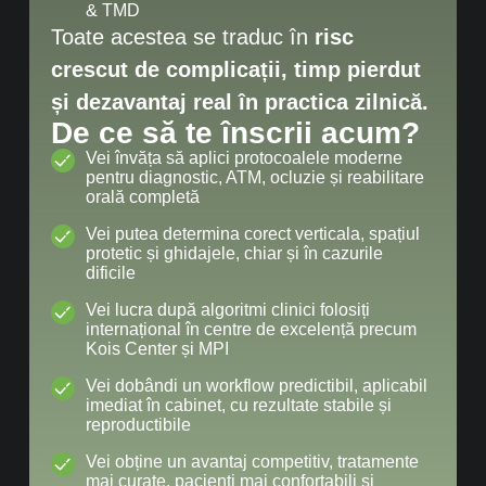
& TMD
Toate acestea se traduc în
risc
crescut de complicații, timp pierdut
și dezavantaj real în practica zilnică.
De ce să te înscrii acum?
Vei învăța să aplici protocoalele moderne
pentru diagnostic, ATM, ocluzie și reabilitare
orală completă
Vei putea determina corect verticala, spațiul
protetic și ghidajele, chiar și în cazurile
dificile
Vei lucra după algoritmi clinici folosiți
internațional în centre de excelență precum
Kois Center și MPI
Vei dobândi un workflow predictibil, aplicabil
imediat în cabinet, cu rezultate stabile și
reproductibile
Vei obține un avantaj competitiv, tratamente
mai curate, pacienți mai confortabili și