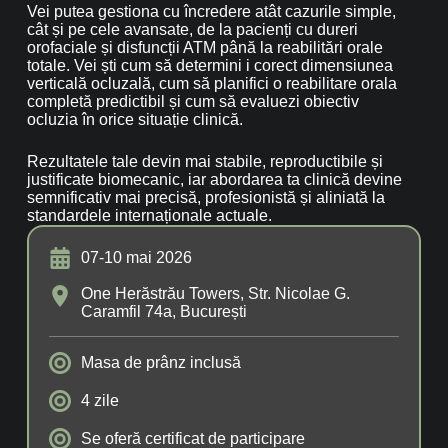
Vei putea gestiona cu încredere atât cazurile simple,
cât și pe cele avansate, de la pacienți cu dureri
orofaciale și disfuncții ATM până la reabilitări orale
totale. Vei ști cum să determini i corect dimensiunea
verticală ocluzală, cum să planifici o reabilitare orala
completă predictibil și cum să evaluezi obiectiv
ocluzia în orice situație clinică.
Rezultatele tale devin mai stabile, reproductibile și
justificate biomecanic, iar abordarea ta clinică devine
semnificativ mai precisă, profesionistă și aliniată la
standardele internaționale actuale.
07-10 mai 2026
One Herăstrău Towers, Str. Nicolae G.
Caramfil 74a, București
Masa de prânz inclusă
4 zile
Se oferă certificat de participare