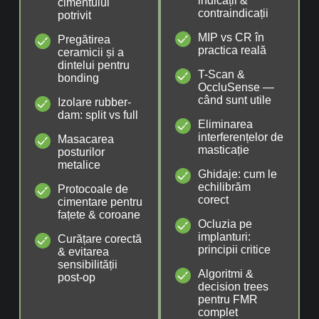
indicații &
cimentului
contraindicații
potrivit
MIP vs CR în
Pregătirea
practica reală
ceramicii și a
dintelui pentru
T-Scan &
bonding
OccluSense —
când sunt utile
Izolare rubber-
dam: split vs full
Eliminarea
interferențelor de
Masacarea
masticație
posturilor
metalice
Ghidaje: cum le
echilibrăm
Protocoale de
corect
cimentare pentru
fațete & coroane
Ocluzia pe
implanturi:
Curățare corectă
principii critice
& evitarea
sensibilității
Algoritmi &
post-op
decision trees
pentru FMR
complet