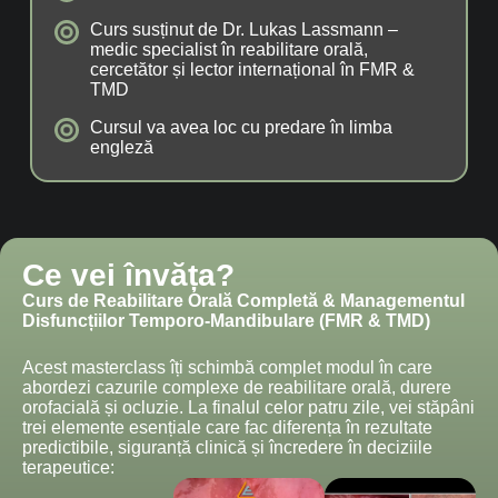
Curs susținut de Dr. Lukas Lassmann –
medic specialist în reabilitare orală,
cercetător și lector internațional în FMR &
TMD
Cursul va avea loc cu predare în limba
engleză
Ce vei învăța?
Curs de Reabilitare Orală Completă & Managementul
Disfuncțiilor Temporo-Mandibulare (FMR & TMD)
Acest masterclass îți schimbă complet modul în care
abordezi cazurile complexe de reabilitare orală, durere
orofacială și ocluzie. La finalul celor patru zile, vei stăpâni
trei elemente esențiale care fac diferența în rezultate
predictibile, siguranță clinică și încredere în deciziile
terapeutice: