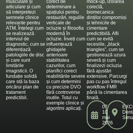
musculare și
corect de
mock-up, izolarea
articulare și cum
determinare a
corectă,
să interpretezi
spațiului pentru
biomecanica
semnele clinice
restaurări, regulile
dinților compromiși
relevante pentru
verticale de
și tehnicile de
ATM. Înțelegi cum
ocluzie și filosofia
cimentare
se realizează
modernă în
predictibilă. Afli
interviul de
ocluzie. Înveți cum
cum se evită
diagnostic, cum se
influențează
recesiile, „black
diferențiază
ghidajele
triangles”, cum se
patologiile de disc
anterioare
gestionează uzura
și care sunt
stabilitatea
severă și cum
limitările
cazurilor, cum
finalizezi ocluzia
imagisticii. O
planifici corect
fără ajustări
fundație solidă
reabilitările severe
extensive. Parcurgi
care stă la baza
și cum determini
pas cu pas întregul
oricărui plan de
cu precizie DVO
workflow FMR
tratament
fără controverse
până la cimentarea
predictibil.
inutile. Totul cu
finală.
exemple clinice și
07-
EXC
algoritmi aplicați.
10
Dent
mai
Simu
2026