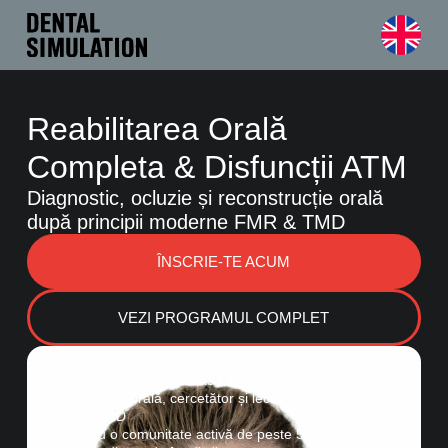
Reabilitarea Orală
Completa & Disfuncții ATM
Diagnostic, ocluzie și reconstrucție orală
după principii moderne FMR & TMD
ÎNSCRIE-TE ACUM
VEZI PROGRAMUL COMPLET
lukas_lassmann
Curs susținut de Dr. Lukas Lassmann – medic specialist
în reabilitare orală, cercetător și lector internațional în
FMR & TMD
Lector cu o comunitate activă de peste 51k followes în