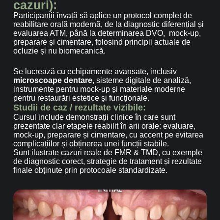
cazuri):
Participanții învață să aplice un protocol complet de
reabilitare orală modernă, de la diagnostic diferențial și
evaluarea ATM, până la determinarea DVO, mock-up,
preparare și cimentare, folosind principii actuale de
ocluzie și nu biomecanică.
Se lucrează cu echipamente avansate, inclusiv
microscoape dentare
, sisteme digitale de analiză,
instrumente pentru mock-up și materiale moderne
pentru restaurări estetice și funcționale.
Studii de caz / rezultate vizibile:
Cursul include demonstrații clinice în care sunt
prezentate clar etapele reabilit în arii orale: evaluare,
mock-up, preparare și cimentare, cu accent pe evitarea
complicațiilor și obținerea unei funcții stabile.
Sunt ilustrate cazuri reale de FMR & TMD, cu exemple
de diagnostic corect, strategie de tratament și rezultate
finale obținute prin protocoale standardizate.