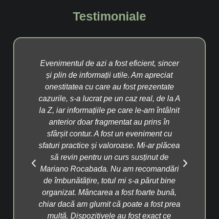
Testimoniale
t eficient, sincer
Aș descrie evenimentul de azi în trei
tile. Am apreciat
cuvinte: mâncare, dinți și tehnologie. M
 fost prezentate
a plăcut foarte mult ideea că le pot ară
n caz real, de la A
pacienților mei cum va arăta zâmbetul l
care le-am întâlnit
în viitor, cred că va fi de mare ajutor.
tat au prins în
Dispozitivele utilizate mi s-au părut foa
 un eveniment cu
faine, e clar că acesta este viitorul. Vr
oase. Mi-ar plăcea
să le integrez în clinica noastră și să l
rs susținut de
arăt pacienților. Tehnologia deja ajut
 am recomandări
medicina, iar evoluția în acest sens va 
mi s-a părut bine
una frumoasă. Organizarea a fost bun
ost foarte bună,
locația mi-a plăcut. Iar mâncarea,
poate a fost prea
excelentă, mai ales pentru că îmi plac
u fost exact ce
rața. Aș reveni pentru un curs susținut 