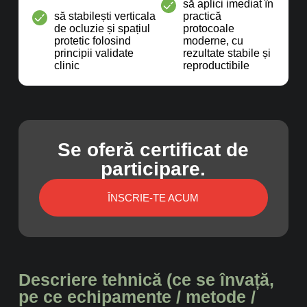
să aplici imediat în
să stabilești verticala
practică
de ocluzie și spațiul
protocoale
protetic folosind
moderne, cu
principii validate
rezultate stabile și
clinic
reproductibile
Se oferă certificat de
participare.
ÎNSCRIE-TE ACUM
Descriere tehnică (ce se învață,
pe ce echipamente / metode /