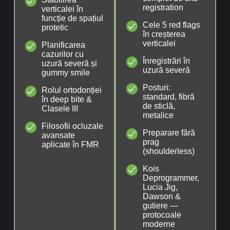
registration
verticalei în
funcție de spațiul
Cele 5 red flags
protetic
în creșterea
verticalei
Planificarea
cazurilor cu
Înregistrări în
uzură severă și
uzură severă
gummy smile
Posturi:
Rolul ortodonției
standard, fibră
în deep bite &
de sticlă,
Clasele III
metalice
Filosofii ocluzale
Preparare fără
avansate
prag
aplicate în FMR
(shoulderless)
Kois
Deprogrammer,
Lucia Jig,
Dawson &
gutiere —
protocoale
moderne