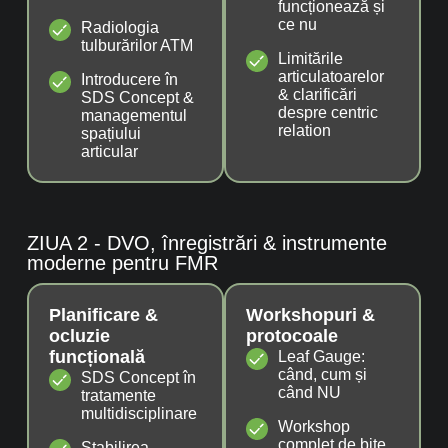
funcționează și
ce nu
Radiologia
tulburărilor ATM
Limitările
articulatoarelor
Introducere în
& clarificări
SDS Concept &
despre centric
managementul
relation
spațiului
articular
ZIUA 2 - DVO, înregistrări & instrumente
moderne pentru FMR
Planificare &
Workshopuri &
ocluzie
protocoale
funcțională
Leaf Gauge:
când, cum și
SDS Concept în
când NU
tratamente
multidisciplinare
Workshop
complet de bite
Stabilirea