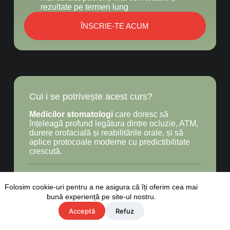
rezultate pe termen lung
ÎNSCRIE-TE ACUM
Cui i se potrivește acest curs?
Medicilor stomatologi
care doresc să
înțeleagă profund legătura dintre ocluzie, ATM,
durere orofacială și reabilitările orale, și să
aplice protocoale moderne cu predictibilitate
crescută.
Rezidenților și medicilor tineri
care vor să își
consolideze baza practică și să capete
Folosim cookie-uri pentru a ne asigura că îți oferim cea mai
încredere în evaluarea ATM, stabilirea
bună experiență pe site-ul nostru.
verticalei, mock-up și preparări ghidate.
Acceptă
Refuz
ÎNSCRIE-TE ACUM
Medicilor care vor să implementeze ocluzia