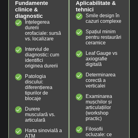
Fundamente
Aplicabilitate &
clinice &
tehnici
diagnostic
Smile design în
cazuri complexe
Înțelegerea
durerii
Spațiul minim
orofaciale: sursă
pentru restaurări
vs. localizare
ceramice
Interviul de
Leaf Gauge vs
diagnostic: cum
axiografie
identifici
digitală
originea durerii
Determinarea
Patologia
corectă a
discului:
verticalei
diferențierea
tipurilor de
Examinarea
blocaje
mușchilor și
articulațiilor
Durere
(workshop
musculară vs.
practic)
articulară
Filosofii
Harta sinovială a
ocluzale: ce
ATM