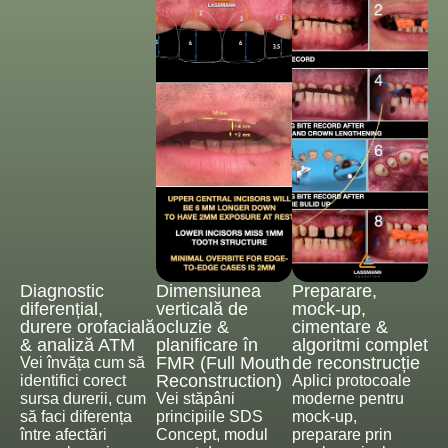
Diagnostic
Dimensiunea
Preparare,
diferențial,
verticală de
mock-up,
durere orofacială
ocluzie &
cimentare &
& analiză ATM
planificare în
algoritmi complet
FMR (Full Mouth
de reconstrucție
Vei învăța cum să
Reconstruction)
identifici corect
Aplici protocoale
sursa durerii, cum
Vei stăpâni
moderne pentru
să faci diferența
principiile SDS
mock-up,
între afectări
Concept, modul
preparare prin