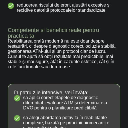
reducerea riscului de erori, ajustări excesive și
recidive datorită protocoalelor standardizate
Competențe și beneficii reale pentru
practica ta
Reabilitarea orală modernă nu este doar despre
restaurări, ci despre diagnostic corect, ocluzie stabilă,
gestionarea ATM-ului și un protocol clar de lucru.
Cursul te ajută să obții rezultate mai predictibile, mai
stabile și mai sigure, atât în cazurile estetice, cât și în
cele funcționale sau dureroase.
În patru zile intensive, vei învăța:
să aplici corect etapele de diagnostic
diferențial, evaluare ATM și determinare a
DVO pentru o planificare predictibilă
să alegi abordarea potrivită în reabilitările
complexe, bazată pe principii biomecanice
și pe analiza ocluziei