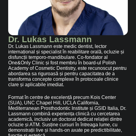
Dr. Lukas Lassmann
Dr. Lukas Lassmann este medic dentist, lector
internațional și specialist în reabilitare orală, ocluzie și
disfuncții temporo-mandibulare. Co-fondator al
One&Only Clinic și fost membru în board-ul Polish
Academy of Cosmetic Dentistry, este recunoscut pentru
abordarea sa riguroasă și pentru capacitatea de a
transforma concepte complexe în protocoale clinice
clare și aplicabile imediat.
Format în centre de excelență precum Kois Center
(SUA), UNC Chapel Hill, UCLA California,
Mediterranean Prosthodontic Institute și GSID Italia, Dr.
Lassmann combină experiența clinică cu cercetarea
academică, inclusiv un doctorat dedicat relației dintre
ocluzie și ATM. Susține cursuri în întreaga lume, cu
demonstrații live și hands-on axate pe predictibilitate,
funcție și estetică.