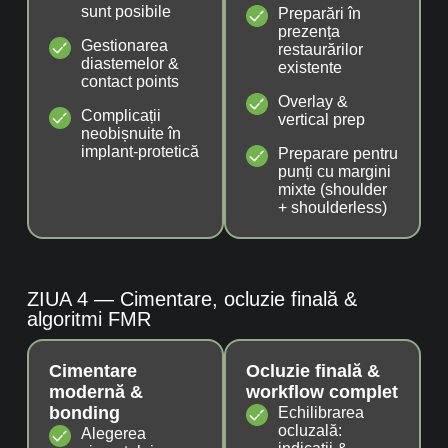
sunt posibile
Preparări în
prezența
Gestionarea
restaurărilor
diastemelor &
existente
contact points
Overlay &
Complicații
vertical prep
neobișnuite în
implant-protetică
Preparare pentru
punți cu margini
mixte (shoulder
+ shoulderless)
ZIUA 4 — Cimentare, ocluzie finală &
algoritmi FMR
Cimentare
Ocluzie finală &
modernă &
workflow complet
bonding
Echilibrarea
ocluzală:
Alegerea