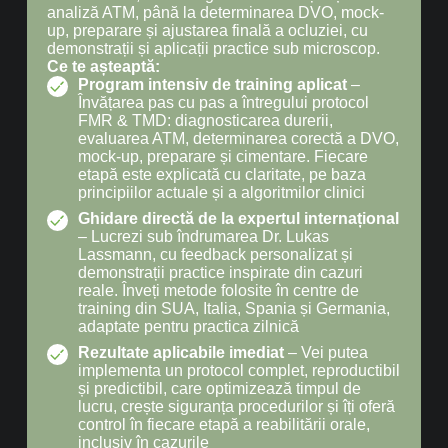
analiză ATM, până la determinarea DVO, mock-
up, preparare și ajustarea finală a ocluziei, cu
demonstrații și aplicații practice sub microscop.
Ce te așteaptă:
Program intensiv de training aplicat
–
Învățarea pas cu pas a întregului protocol
FMR & TMD: diagnosticarea durerii,
evaluarea ATM, determinarea corectă a DVO,
mock-up, preparare și cimentare. Fiecare
etapă este explicată cu claritate, pe baza
principiilor actuale și a algoritmilor clinici
Ghidare directă de la expertul internațional
– Lucrezi sub îndrumarea Dr. Lukas
Lassmann, cu feedback personalizat și
demonstrații practice inspirate din cazuri
reale. Înveți metode folosite în centre de
training din SUA, Italia, Spania și Germania,
adaptate pentru practica zilnică
Rezultate aplicabile imediat
– Vei putea
implementa un protocol complet, reproductibil
și predictibil, care optimizează timpul de
lucru, crește siguranța procedurilor și îți oferă
control în fiecare etapă a reabilitării orale,
inclusiv în cazurile