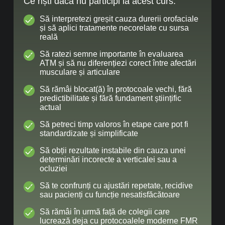
Ce riști dacă nu participi la acest curs:
Să interpretezi greșit cauza durerii orofaciale
și să aplici tratamente necorelate cu sursa
reală
Să ratezi semne importante în evaluarea
ATM și să nu diferențiezi corect între afectări
musculare și articulare
Să rămâi blocat(ă) în protocoale vechi, fără
predictibilitate și fără fundament științific
actual
Să petreci timp valoros în etape care pot fi
standardizate și simplificate
Să obții rezultate instabile din cauza unei
determinări incorecte a verticalei sau a
ocluziei
Să te confrunți cu ajustări repetate, recidive
sau pacienți cu funcție nesatisfăcătoare
Să rămâi în urmă față de colegii care
lucrează deja cu protocoalele moderne FMR