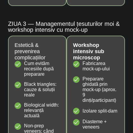
ZIUA 3 — Managementul țesuturilor moi &
workshop intensiv cu mock-up
Estetică &
Workshop
prevenirea
intensiv sub
complicațiilor
microscop
Cum evităm
Fabricarea
recesiile după
mock-up-ului
preparare
Preparare
Black triangles:
ghidată prin
cauze & soluții
mock-up (aprox.
reale
9
dinți/participant)
Biological width:
relevanță
Izolare split-dam
actuală
Diasteme +
Non-prep
veneers
veneers: când