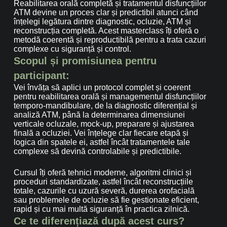
Reabilitarea orală completă și tratamentul disfuncțiilor
ATM devine un proces clar și predictibil atunci când
înțelegi legătura dintre diagnostic, ocluzie, ATM și
reconstrucția completă. Acest masterclass îți oferă o
metodă coerentă și reproductibilă pentru a trata cazuri
complexe cu siguranță și control.
Scopul și promisiunea pentru
participant:
Vei învăța să aplici un protocol complet și coerent
pentru reabilitarea orală și managementul disfuncțiilor
temporo-mandibulare, de la diagnostic diferențial și
analiză ATM, până la determinarea dimensiunei
verticale ocluzale, mock-up, preparare și ajustarea
finală a ocluziei. Vei înțelege clar fiecare etapă și
logica din spatele ei, astfel încât tratamentele tale
complexe să devină controlabile și predictibile.
Cursul îți oferă tehnici moderne, algoritmi clinici și
proceduri standardizate, astfel încât reconstrucțiile
totale, cazurile cu uzură severă, durerea orofacială
sau problemele de ocluzie să fie gestionate eficient,
rapid și cu mai multă siguranță în practica zilnică.
Ce te diferențiază după acest curs?