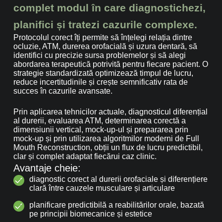
complet modul în care diagnostichezi,
planifici și tratezi cazurile complexe.
Protocolul corect îți permite să înțelegi relația dintre
ocluzie, ATM, durerea orofacială și uzura dentară, să
identifici cu precizie sursa problemelor și să alegi
abordarea terapeutică potrivită pentru fiecare pacient. O
strategie standardizată optimizează timpul de lucru,
reduce incertitudinile și crește semnificativ rata de
succes în cazurile avansate.
Prin aplicarea tehnicilor actuale, diagnosticul diferențial
al durerii, evaluarea ATM, determinarea corectă a
dimensiunii vertical, mock-up-ul și prepararea prin
mock-up și prin utilizarea algoritmilor moderni de Full
Mouth Reconstruction, obții un flux de lucru predictibil,
clar și complet adaptat fiecărui caz clinic.
Avantaje cheie:
diagnostic corect al durerii orofaciale și diferențiere
clară între cauzele musculare și articulare
planificare predictibilă a reabilitărilor orale, bazată
pe principii biomecanice și estetice