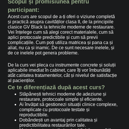
Scopul și promisiunea pentru
participant:
Acest curs are scopul de a-ți oferi o viziune completă
și practică asupra cavităților clasa II, de la principiile
clasice GV Black la tehnicile moderne de restaurare.
Vei înțelege cum să alegi corect materialele, cum să
aplici protocoale predictibile și cum să previi
complicațiile. Cum poți utiliza matricea și pana ca și
aliat, nu ca și inamic. De ce sunt necesare inelele, și
de ce inelele pot genera probleme.
De la curs vei pleca cu instrumente concrete și soluții
aplicabile imediat în cabinet, care îți vor îmbunătăți
atât calitatea tratamentelor, cât și nivelul de satisfacție
al pacienților.
Ce te diferențiază după acest curs?
Stăpânești tehnici moderne de adeziune și
restaurare, protocoale simple șI eficiente.
Ai învățat să gestionezi situații clinice complexe,
complicate cu protocoale testate și
reproductibile.
Dobândești un avantaj prin calitatea și
predictibilitatea restaurărilor tale.