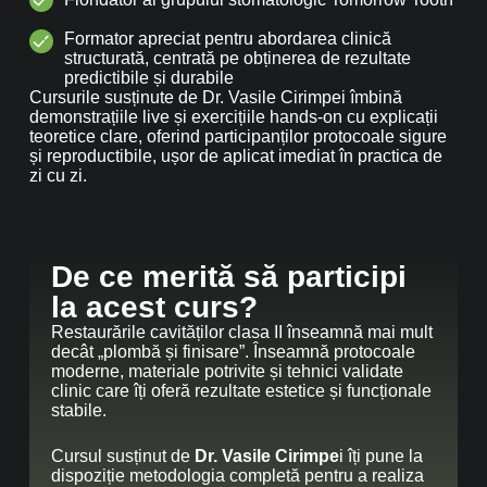
Formator apreciat pentru abordarea clinică
structurată, centrată pe obținerea de rezultate
predictibile și durabile
Cursurile susținute de Dr. Vasile Cirimpei îmbină
demonstrațiile live și exercițiile hands-on cu explicații
teoretice clare, oferind participanților protocoale sigure
și reproductibile, ușor de aplicat imediat în practica de
zi cu zi.
De ce merită să participi
la acest curs?
Restaurările cavităților clasa II înseamnă mai mult
decât „plombă și finisare”. Înseamnă protocoale
moderne, materiale potrivite și tehnici validate
clinic care îți oferă rezultate estetice și funcționale
stabile.
Cursul susținut de
Dr. Vasile Cirimpe
i îți pune la
dispoziție metodologia completă pentru a realiza