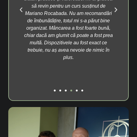
i
să revin pentru un curs susținut de
ar
n
Mariano Rocabada. Nu am recomandări
med
ție
de îmbunătățire, totul mi s-a părut bine
un
fera
organizat. Mâncarea a fost foarte bună,
țit
chiar dacă am glumit că poate a fost prea
ex
multă. Dispozitivele au fost exact ce
raț
trebuie, nu aș avea nevoie de nimic în
plus.