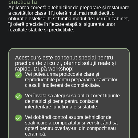
practica ta
Aplicarea corectă a tehnicilor de preparare și restaurare
a cavităților clasa II îți oferă mult mai mult decât o
obturație estetică. Îți schimbă modul de lucru în cabinet,
îți oferă precizie în fiecare etapă și siguranța unor
rezultate stabile și predictibile.
Acest curs este conceput special pentru
practica de zi cu zi, oferind soluții reale și
rapide. După workshop:
Vei putea urma protocoale clare și
reproductibile pentru prepararea cavităților
clasa II, indiferent de complexitate.
Vei învăța să alegi și să aplici corect tipurile
de matrici și pene pentru contacte
interdentare funcționale și stabile.
Vei dobândi control asupra tehnicilor de
stratificare a compozitului și vei ști când să
optezi pentru overlay-uri din compozit sau
ceramică.