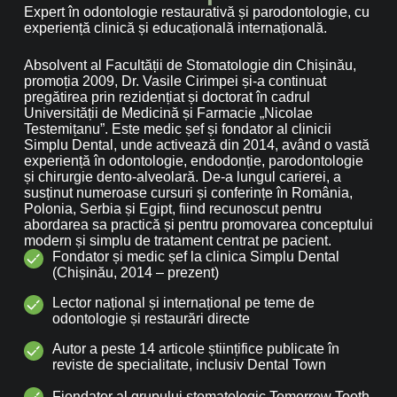
Expert în odontologie restaurativă și parodontologie, cu
experiență clinică și educațională internațională.
Absolvent al Facultății de Stomatologie din Chișinău,
promoția 2009, Dr. Vasile Cirimpei și-a continuat
pregătirea prin rezidențiat și doctorat în cadrul
Universității de Medicină și Farmacie „Nicolae
Testemițanu”. Este medic șef și fondator al clinicii
Simplu Dental, unde activează din 2014, având o vastă
experiență în odontologie, endodonție, parodontologie
și chirurgie dento-alveolară. De-a lungul carierei, a
susținut numeroase cursuri și conferințe în România,
Polonia, Serbia și Egipt, fiind recunoscut pentru
abordarea sa practică și pentru promovarea conceptului
modern și simplu de tratament centrat pe pacient.
Fondator și medic șef la clinica Simplu Dental
(Chișinău, 2014 – prezent)
Lector național și internațional pe teme de
odontologie și restaurări directe
Autor a peste 14 articole științifice publicate în
reviste de specialitate, inclusiv Dental Town
Fiondator al grupului stomatologic Tomorrow Tooth