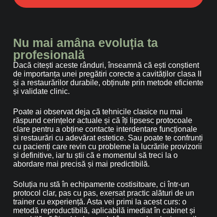
Nu mai amâna evoluția ta
profesională
Dacă citești aceste rânduri, înseamnă că ești conștient
de importanța unei pregătiri corecte a cavităților clasa II
și a restaurărilor durabile, obținute prin metode eficiente
și validate clinic.
Poate ai observat deja că tehnicile clasice nu mai
răspund cerințelor actuale și că îți lipsesc protocoale
clare pentru a obține contacte interdentare funcționale
și restaurări cu adevărat estetice. Sau poate te confrunți
cu pacienți care revin cu probleme la lucrările provizorii
și definitive, iar tu știi că e momentul să treci la o
abordare mai precisă și mai predictibilă.
Soluția nu stă în echipamente costisitoare, ci într-un
protocol clar, pas cu pas, exersat practic alături de un
trainer cu experiență. Asta vei primi la acest curs: o
metodă reproductibilă, aplicabilă imediat în cabinet și