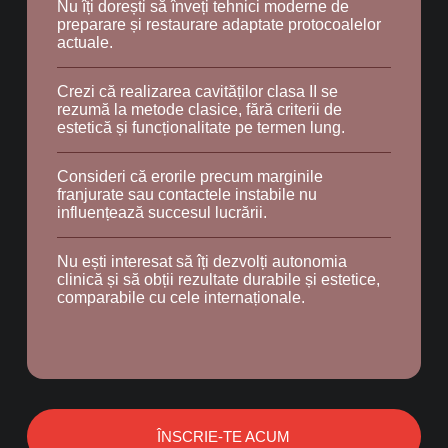
Nu îți dorești să înveți tehnici moderne de
preparare și restaurare adaptate protocoalelor
actuale.
Crezi că realizarea cavităților clasa II se
rezumă la metode clasice, fără criterii de
estetică și funcționalitate pe termen lung.
Consideri că erorile precum marginile
franjurate sau contactele instabile nu
influențează succesul lucrării.
Nu ești interesat să îți dezvolți autonomia
clinică și să obții rezultate durabile și estetice,
comparabile cu cele internaționale.
ÎNSCRIE-TE ACUM