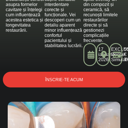
asupra formelor
interdentare
din compozit și
cavitare și înțelegi
corecte și
ceramică, să
cum influențează
funcționale. Vei
recunoști limitele
acestea estetica și
descoperi cum un
restaurărilor
longevitatea
detaliu aparent
directe și să
restaurării.
minor influențează
gestionezi
confortul
complicațiile
pacientului și
frecvente.
stabilitatea lucrării.
17
EXCLU
5
ianuarie
Dental
€
2026
Simulat
T
ÎNSCRIE-TE ACUM