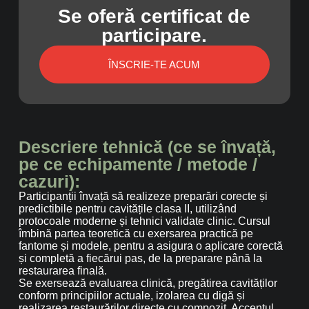
Se oferă certificat de
participare.
ÎNSCRIE-TE ACUM
Descriere tehnică (ce se învață,
pe ce echipamente / metode /
cazuri):
Participanții învață să realizeze preparări corecte și
predictibile pentru cavitățile clasa II, utilizând
protocoale moderne și tehnici validate clinic. Cursul
îmbină partea teoretică cu exersarea practică pe
fantome și modele, pentru a asigura o aplicare corectă
și completă a fiecărui pas, de la preparare până la
restaurarea finală.
Se exersează evaluarea clinică, pregătirea cavităților
conform principiilor actuale, izolarea cu digă și
realizarea restaurărilor directe cu compozit. Accentul