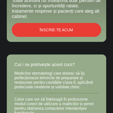
Toate acestea nu înseamnă doar pierderi de
încredere, ci și oportunități ratate,
tratamente respinse și pacienți care aleg alt
cabinet.
ÎNSCRIE-TE ACUM
Cui i se potrivește acest curs?
Medicilor stomatologi care doresc să își
perfecționeze tehnicile de preparare și
restaurare pentru cavitățile clasa II, aplicând
protocoale moderne și validate clinic.
Celor care vor să înțeleagă în profunzime
modul corect de utilizare a matricilor și penei
pentru obținerea contactelor interdentare
funcționale.