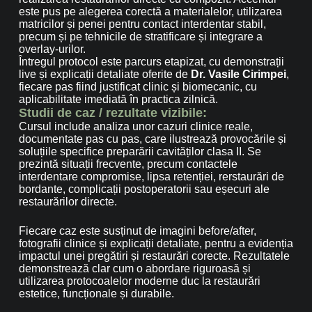
este pus pe alegerea corectă a materialelor, utilizarea
matricilor și penei pentru contact interdentar stabil,
precum și pe tehnicile de stratificare și integrare a
overlay-urilor.
Întregul protocol este parcurs etapizat, cu demonstrații
live și explicații detaliate oferite de
Dr. Vasile Cirimpei
,
fiecare pas fiind justificat clinic și biomecanic, cu
aplicabilitate imediată în practica zilnică.
Studii de caz / rezultate vizibile:
Cursul include analiza unor cazuri clinice reale,
documentate pas cu pas, care ilustrează provocările și
soluțiile specifice preparării cavităților clasa II. Se
prezintă situații frecvente, precum contactele
interdentare compromise, lipsa retenției, rerstaurări de
bordante, complicații postoperatorii sau eșecuri ale
restaurărilor directe.
Fiecare caz este susținut de imagini before/after,
fotografii clinice și explicații detaliate, pentru a evidenția
impactul unei pregătiri și restaurări corecte. Rezultatele
demonstrează clar cum o abordare riguroasă și
utilizarea protocoalelor moderne duc la restaurări
estetice, funcționale și durabile.