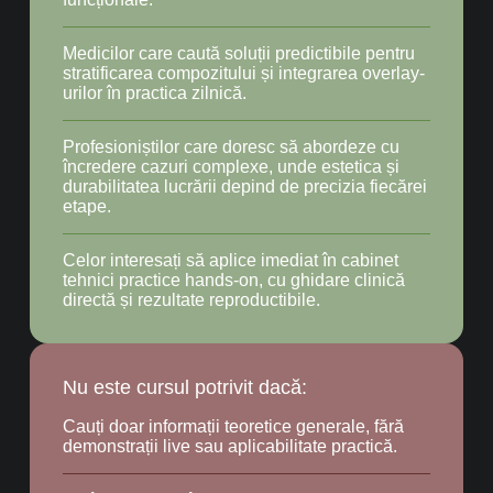
Medicilor care caută soluții predictibile pentru
stratificarea compozitului și integrarea overlay-
urilor în practica zilnică.
Profesioniștilor care doresc să abordeze cu
încredere cazuri complexe, unde estetica și
durabilitatea lucrării depind de precizia fiecărei
etape.
Celor interesați să aplice imediat în cabinet
tehnici practice hands-on, cu ghidare clinică
directă și rezultate reproductibile.
Nu este cursul potrivit dacă:
Cauți doar informații teoretice generale, fără
demonstrații live sau aplicabilitate practică.