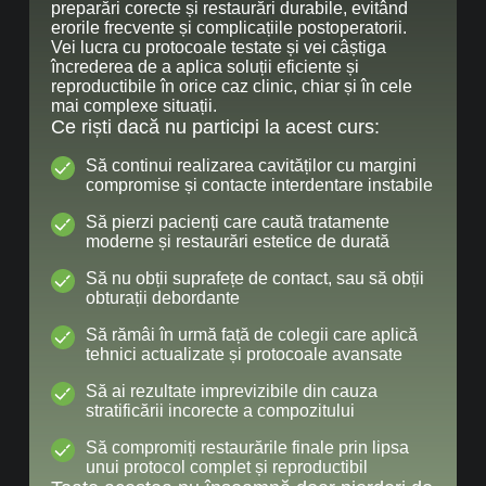
preparări corecte și restaurări durabile, evitând
erorile frecvente și complicațiile postoperatorii.
Vei lucra cu protocoale testate și vei câștiga
încrederea de a aplica soluții eficiente și
reproductibile în orice caz clinic, chiar și în cele
mai complexe situații.
Ce riști dacă nu participi la acest curs:
Să continui realizarea cavităților cu margini
compromise și contacte interdentare instabile
Să pierzi pacienți care caută tratamente
moderne și restaurări estetice de durată
Să nu obții suprafețe de contact, sau să obții
obturații debordante
Să rămâi în urmă față de colegii care aplică
tehnici actualizate și protocoale avansate
Să ai rezultate imprevizibile din cauza
stratificării incorecte a compozitului
Să compromiți restaurările finale prin lipsa
unui protocol complet și reproductibil