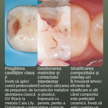
Pregătirea
Gestionarea
Stratificarea
cavităților clasa
matricilor și
compozitului și
II
contactului
overlay-uri
interdentar
Înveți să aplici
Îți însușești tehnici
corect protocoalele
Exersezi utilizarea
eficiente de
de preparare, de la
matricilor metalice
stratificare și afli
abordarea clasică
și plastice,
când compozitul
GV Black la
împreună cu
este preferabil
metoda Cala Lily.
penele, pentru a
ceramicii. Înveți să
Dobândești control
obține contacte
aplici overlay-uri