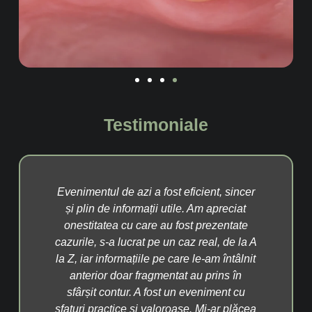
Testimoniale
ăcut
Evenimentul de azi a fost eficient, sincer
A
te,
și plin de informații utile. Am apreciat
cuv
avut
onestitatea cu care au fost prezentate
a p
 să
cazurile, s-a lucrat pe un caz real, de la A
pac
rul,
la Z, iar informațiile pe care le-am întâlnit
î
mbul
anterior doar fragmentat au prins în
Disp
i
sfârșit contur. A fost un eveniment cu
fain
tăzi
sfaturi practice și valoroase. Mi-ar plăcea
să