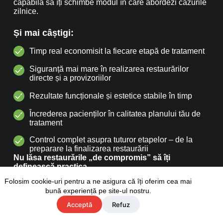
capabilă să îți schimbe modul în care abordezi cazurile
zilnice.
Și mai câștigi:
Timp real economisit la fiecare etapă de tratament
Siguranță mai mare în realizarea restaurărilor
directe și a provizoriilor
Rezultate funcționale și estetice stabile în timp
Încrederea pacienților în calitatea planului tău de
tratament
Control complet asupra tuturor etapelor – de la
preparare la finalizarea restaurării
Nu lăsa restaurările „de compromis” să îți
definească practica.
Fă următorul pas. Înscrie-te acum și transformă-ți
Folosim cookie-uri pentru a ne asigura că îți oferim cea mai
rutina clinică într-un standard de excelență.
bună experiență pe site-ul nostru.
Acceptă
Refuz
ÎNSCRIE-TE ACUM
Întrebări frecvente