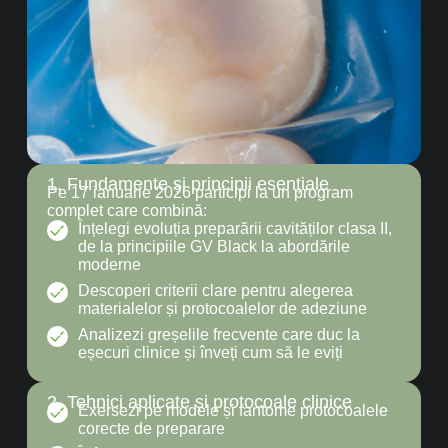
1. Fundamente și principii esențiale
Pe 17 ianuarie 2026 participi la un program
complet care combină:
Înțelegi evoluția preparării cavităților clasa II,
de la principiile GV Black la abordările
moderne
Descoperi criterii clare pentru alegerea
materialelor și protocoalelor de adeziune
Analizezi greșelile frecvente care duc la
eșecuri clinice și înveți cum să le eviți
2. Tehnici aplicate și protocoale clinice
Exersezi pe modele și fantome protocoalele
corecte de preparare