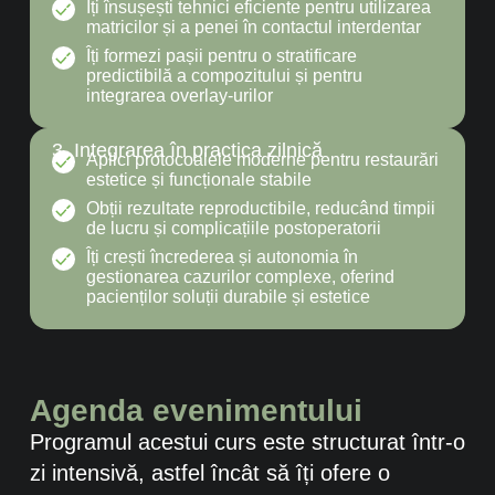
Îți însușești tehnici eficiente pentru utilizarea
matricilor și a penei în contactul interdentar
Îți formezi pașii pentru o stratificare
predictibilă a compozitului și pentru
integrarea overlay-urilor
3. Integrarea în practica zilnică
Aplici protocoalele moderne pentru restaurări
estetice și funcționale stabile
Obții rezultate reproductibile, reducând timpii
de lucru și complicațiile postoperatorii
Îți crești încrederea și autonomia în
gestionarea cazurilor complexe, oferind
pacienților soluții durabile și estetice
Agenda evenimentului
Programul acestui curs este structurat într-o
zi intensivă, astfel încât să îți ofere o