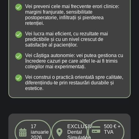
Vei preveni cele mai frecvente erori clinice:
margini franjurate, sensibilitate
postoperatorie, infiltrații și pierderea
retenției.
Vei lucra mai eficient, cu rezultate mai
predictibile și cu un nivel crescut de
satisfacție al pacienților.
Vei câștiga autonomie: vei putea gestiona cu
încredere cazuri pe care altfel le-ai fi trimis
colegilor mai experimentați.
Vei construi o practică orientată spre calitate,
diferențiindu-te prin restaurări durabile și
estetice.
17
EXCLUSIV
500 € +
ianuarie
Dental
TVA
2026
Simulation