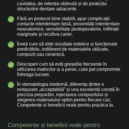
cavitatea, de retenția obținută și de protecția
structurilor dentare adiacente.
Fără un protocol bine stabilit, apar complicații:
contacte interdentare lipsă, proximități interdentare
neanatomice, sensibilitate postoperatorie, infiltrații
marginale și recidiva cariei.
Înveți cum să obții rezultate estetice și funcționale
predictibile, indiferent de materialele utilizate,
compozit sau ceramică.
Descoperi cum să eviți greșelile frecvente în
utilizarea matricilor și a penei, care pot compromite
întreaga lucrare.
În stomatologia modernă, diferența dintre o
restaurare „acceptabilă” și una excelentă constă în
precizia preparării, injectarea compozitului și
alegerea materialului optim pentru fiecare caz.
Competențe și beneficii reale pentru practica ta.
Competențe și beneficii reale pentru