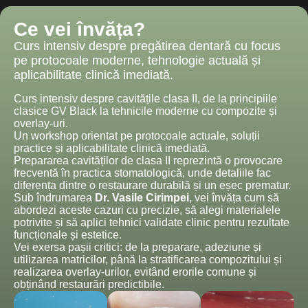
Ce vei învăța?
Curs intensiv despre pregătirea dentară cu focus
pe protocoale moderne, tehnologie actuală și
aplicabilitate clinică imediată.
Curs intensiv despre cavitățile clasa II, de la principiile
clasice GV Black la tehnicile moderne cu compozite și
overlay-uri.
Un workshop orientat pe protocoale actuale, soluții
practice și aplicabilitate clinică imediată.
Prepararea cavităților de clasa II reprezintă o provocare
frecventă în practica stomatologică, unde detaliile fac
diferența dintre o restaurare durabilă și un eșec prematur.
Sub îndrumarea
Dr. Vasile Cirimpei
, vei învăța cum să
abordezi aceste cazuri cu precizie, să alegi materialele
potrivite și să aplici tehnici validate clinic pentru rezultate
funcționale și estetice.
Vei exersa pașii critici: de la preparare, adeziune și
utilizarea matricilor, până la stratificarea compozitului și
realizarea overlay-urilor, evitând erorile comune și
obținând restaurări predictibile.