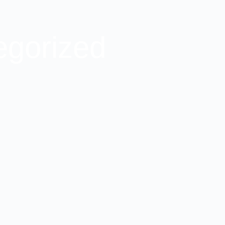
gorized