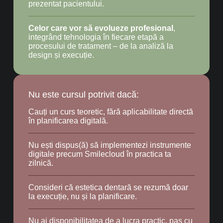
prezentat pacientului.
Celor care vor să evolueze profesional
,
integrând tehnologia în fiecare etapă a
procesului de tratament – de la analiză la
design și execuție.
Nu este cursul potrivit dacă:
Cauți un curs teoretic, fără aplicabilitate directă
în planificarea digitală.
Nu ești dispus(ă) să implementezi instrumente
digitale precum Smilecloud în practica ta
zilnică.
Consideri că estetica dentară se rezumă doar
la execuție, nu și la planificare.
Nu ai disponibilitatea de a lucra practic, pas cu