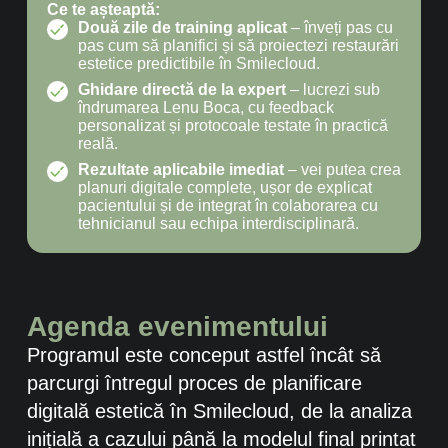
Ce te așteaptă:
Două zile de training aplicat
– înveți pas cu
pas cum să planifici și să proiectezi restaurări
estetice predictibile în Smilecloud.
Ghidare directă de la expert
– lucrezi sub
îndrumarea Lenu Boca, cu feedback
personalizat și protocoale testate în practică
reală.
Rezultate aplicabile imediat
– vei putea crea
planuri digitale complete, ușor de explicat
pacientului și de integrat în colaborarea cu
tehnicianul sau echipa interdisciplinară.
Agenda evenimentului
Programul este conceput astfel încât să
parcurgi întregul proces de planificare
digitală estetică în Smilecloud, de la analiza
inițială a cazului până la modelul final printat