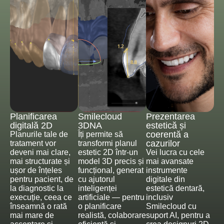
Planificarea
Smilecloud
Prezentarea
digitală 2D
3DNA
estetică și
coerentă a
Planurile tale de
Îți permite să
cazurilor
tratament vor
transformi planul
deveni mai clare,
estetic 2D într-un
Vei lucra cu cele
mai structurate și
model 3D precis și
mai avansate
ușor de înțeles
funcțional, generat
instrumente
pentru pacient, de
cu ajutorul
digitale din
la diagnostic la
inteligenței
estetică dentară,
execuție, ceea ce
artificiale — pentru
inclusiv
înseamnă o rată
o planificare
Smilecloud cu
mai mare de
realistă, colaborare
suport AI, pentru a