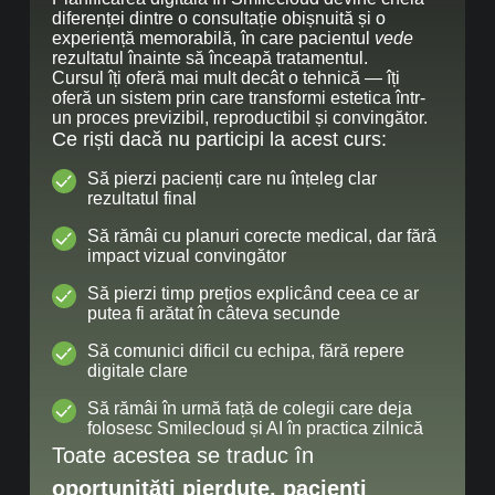
diferenței dintre o consultație obișnuită și o
experiență memorabilă, în care pacientul
vede
rezultatul înainte să înceapă tratamentul.
Cursul îți oferă mai mult decât o tehnică — îți
oferă un sistem prin care transformi estetica într-
un proces previzibil, reproductibil și convingător.
Ce riști dacă nu participi la acest curs:
Să pierzi pacienți care nu înțeleg clar
rezultatul final
Să rămâi cu planuri corecte medical, dar fără
impact vizual convingător
Să pierzi timp prețios explicând ceea ce ar
putea fi arătat în câteva secunde
Să comunici dificil cu echipa, fără repere
digitale clare
Să rămâi în urmă față de colegii care deja
folosesc Smilecloud și AI în practica zilnică
Toate acestea se traduc în
oportunități pierdute, pacienți