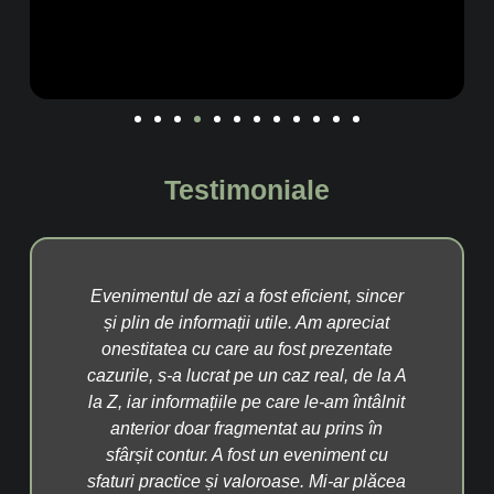
Testimoniale
i a fost eficient, sincer
Aș descrie evenimentul de azi
rmații utile. Am apreciat
cuvinte: mâncare, dinți și tehno
care au fost prezentate
a plăcut foarte mult ideea că le
rat pe un caz real, de la A
pacienților mei cum va arăta zâ
iile pe care le-am întâlnit
în viitor, cred că va fi de mare
fragmentat au prins în
Dispozitivele utilizate mi s-au p
 A fost un eveniment cu
faine, e clar că acesta este viito
și valoroase. Mi-ar plăcea
să le integrez în clinica noastră