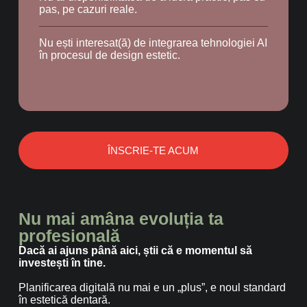
pas, pe cazuri reale.
Nu ești interesat(ă) de integrarea tehnologiei AI
în procesul de design estetic.
ÎNSCRIE-TE ACUM
Nu mai amâna evoluția ta
profesională
Dacă ai ajuns până aici, știi că e momentul să
investești în tine.
Planificarea digitală nu mai e un „plus”, e noul standard
în estetică dentară.