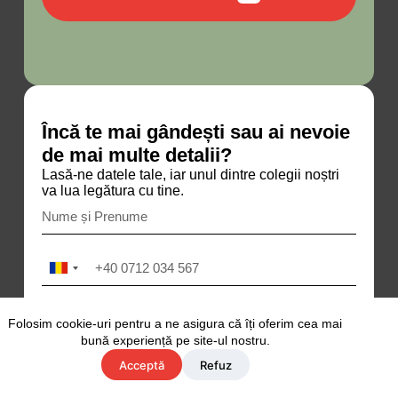
Încă te mai gândești sau ai nevoie
de mai multe detalii?
Lasă-ne datele tale, iar unul dintre colegii noștri
va lua legătura cu tine.
R
o
m
a
Folosim cookie-uri pentru a ne asigura că îți oferim cea mai
n
bună experiență pe site-ul nostru.
i
Acceptă
Refuz
a
ÎNSCRIE-TE ACUM
+
4