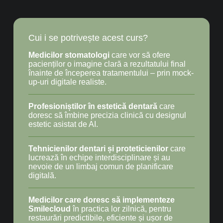
Cui i se potrivește acest curs?
Medicilor stomatologi
care vor să ofere
pacienților o imagine clară a rezultatului final
înainte de începerea tratamentului – prin mock-
up-uri digitale realiste.
Profesioniștilor în estetică dentară
care
doresc să îmbine precizia clinică cu designul
estetic asistat de AI.
Tehnicienilor dentari și proteticienilor
care
lucrează în echipe interdisciplinare și au
nevoie de un limbaj comun de planificare
digitală.
Medicilor care doresc să implementeze
Smilecloud
în practica lor zilnică, pentru
restaurări predictibile, eficiente și ușor de