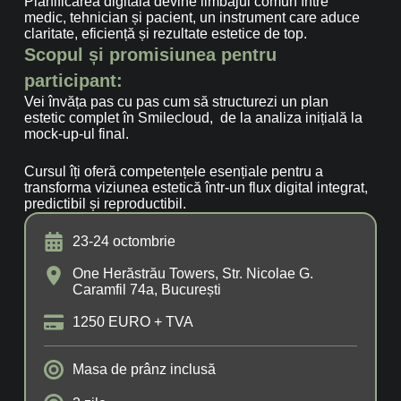
Planificarea digitală devine limbajul comun între
medic, tehnician și pacient, un instrument care aduce
claritate, eficiență și rezultate estetice de top.
Scopul și promisiunea pentru
participant:
Vei învăța pas cu pas cum să structurezi un plan
estetic complet în Smilecloud, de la analiza inițială la
mock-up-ul final.
Cursul îți oferă competențele esențiale pentru a
transforma viziunea estetică într-un flux digital integrat,
predictibil și reproductibil.
23-24 octombrie
One Herăstrău Towers, Str. Nicolae G.
Caramfil 74a, București
1250 EURO + TVA
Masa de prânz inclusă