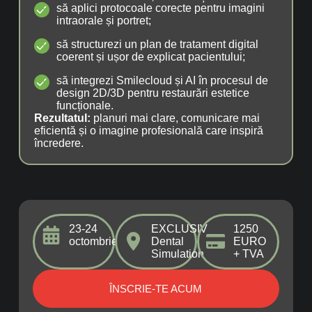
să aplici protocoale corecte pentru imagini
intraorale și portret;
să structurezi un plan de tratament digital
coerent și ușor de explicat pacientului;
să integrezi Smilecloud și AI în procesul de
design 2D/3D pentru restaurări estetice
funcționale.
Rezultatul:
planuri mai clare, comunicare mai
eficientă și o imagine profesională care inspiră
încredere.
23-24
EXCLUSIV
1250
octombrie
Dental
EURO
Simulation
+ TVA
ÎNSCRIE-TE ACUM