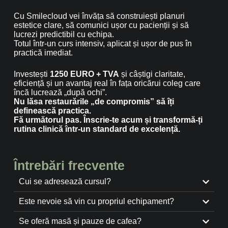
Cu Smilecloud vei învăța să construiești planuri
estetice clare, să comunici ușor cu pacienții și să
lucrezi predictibil cu echipa.
Totul într-un curs intensiv, aplicat și ușor de pus în
practică imediat.
Investești
1250 EURO + TVA
și câștigi claritate,
eficiență și un avantaj real în fața oricărui coleg care
încă lucrează „după ochi”.
Nu lăsa restaurările „de compromis” să îți
definească practica.
Fă următorul pas. Înscrie-te acum și transformă-ți
rutina clinică într-un standard de excelență.
Întrebări frecvente
Cui se adresează cursul?
Este nevoie să vin cu propriul echipament?
Se oferă masă și pauze de cafea?