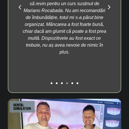
ru un curs susținut de
arăt pacienților. Tehnologia de
da. Nu am recomandări
medicina, iar evoluția în acest 
 totul mi s-a părut bine
una frumoasă. Organizarea a f
area a fost foarte bună,
locația mi-a plăcut. Iar mân
umit că poate a fost prea
excelentă, mai ales pentru că 
tivele au fost exact ce
rața. Aș reveni pentru un curs s
avea nevoie de nimic în
doctor Duval.
plus.