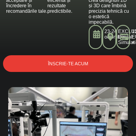
acceptare și
eficientă și
crea designuri 2D
încredere în
rezultate
și 3D care îmbină
recomandările tale.
predictibile.
precizia tehnică cu
o estetică
impecabilă.
23-24
EXCLU
1
octombrie
Dental
E
Simulat
+
ÎNSCRIE-TE ACUM