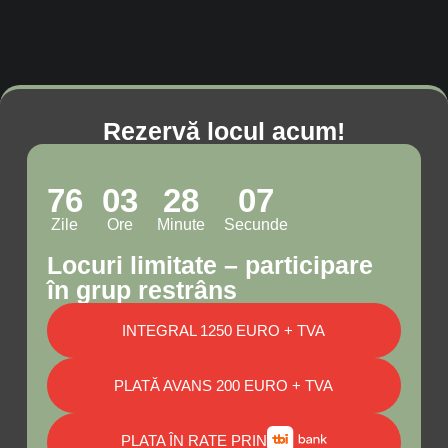
Rezervă locul acum!
76
03
28
05
Zile
Ore
Minute
Secunde
Locuri limitate – participare
în grup restrâns
INTEGRAL 1250 EURO + TVA
PLATĂ AVANS 200 EURO + TVA
PLATA ÎN RATE PRIN