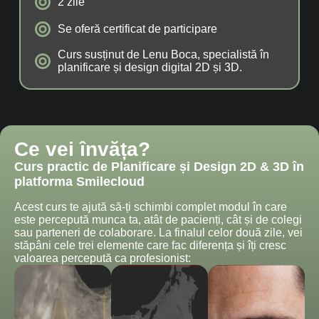
2 zile
Se oferă certificat de participare
Curs susținut de Lenu Boca, specialistă în
planificare și design digital 2D și 3D.
Ce vei învăța?
Curs practic de Planificare și Design 2D & 3D în
platforma Smilecloud
Acest curs te ajută să-ți schimbi complet modul în care
este percepută munca ta, atât de pacienți, cât și de colegi
sau parteneri de colaborare. La finalul celor două zile, vei
stăpâni cele trei elemente care fac diferența și îți cresc
valoarea percepută ca profesionist: