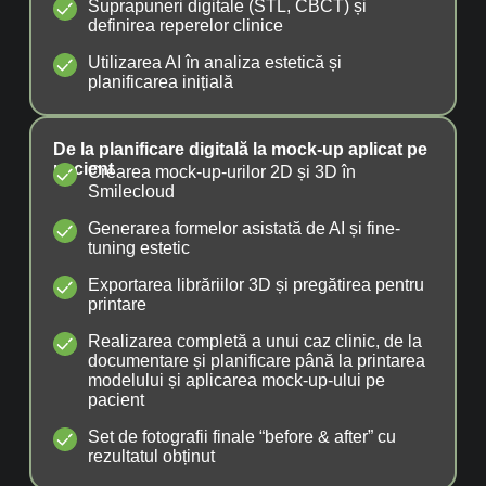
Suprapuneri digitale (STL, CBCT) și
definirea reperelor clinice
⁠⁠Utilizarea AI în analiza estetică și
planificarea inițială
De la planificare digitală la mock-up aplicat pe
pacient
Crearea mock-up-urilor 2D și 3D în
Smilecloud
Generarea formelor asistată de AI și fine-
tuning estetic
Exportarea librăriilor 3D și pregătirea pentru
printare
Realizarea completă a unui caz clinic, de la
documentare și planificare până la printarea
modelului și aplicarea mock-up-ului pe
pacient
Set de fotografii finale “before & after” cu
rezultatul obținut