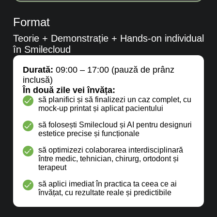
Format
Teorie + Demonstrație + Hands-on individual
în Smilecloud
Durată:
09:00 – 17:00 (pauză de prânz
inclusă)
În două zile vei învăța:
să planifici și să finalizezi un caz complet, cu
mock-up printat și aplicat pacientului
să folosești Smilecloud și AI pentru designuri
estetice precise și funcționale
să optimizezi colaborarea interdisciplinară
între medic, tehnician, chirurg, ortodont și
terapeut
să aplici imediat în practica ta ceea ce ai
învățat, cu rezultate reale și predictibile