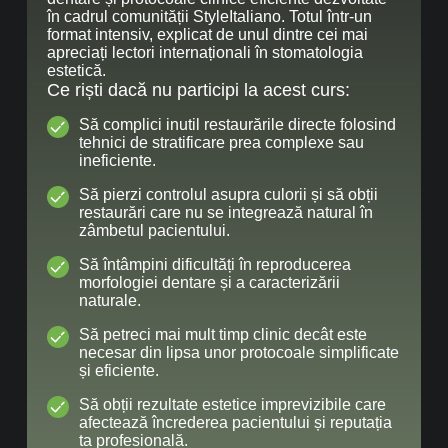
în cadrul comunității StyleItaliano. Totul într-un
format intensiv, explicat de unul dintre cei mai
apreciați lectori internaționali în stomatologia
estetică.
Ce riști dacă nu participi la acest curs:
Să complici inutil restaurările directe folosind
tehnici de stratificare prea complexe sau
ineficiente.
Să pierzi controlul asupra culorii și să obții
restaurări care nu se integrează natural în
zâmbetul pacientului.
Să întâmpini dificultăți în reproducerea
morfologiei dentare și a caracterizării
naturale.
Să petreci mai mult timp clinic decât este
necesar din lipsa unor protocoale simplificate
și eficiente.
Să obții rezultate estetice imprevizibile care
afectează încrederea pacientului și reputația
ta profesională.