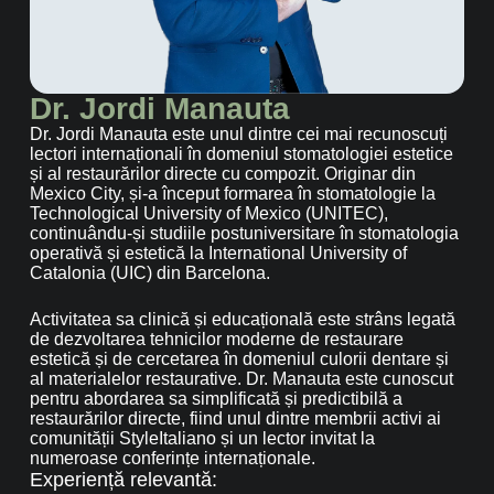
Dr. Jordi Manauta
Dr. Jordi Manauta este unul dintre cei mai recunoscuți
lectori internaționali în domeniul stomatologiei estetice
și al restaurărilor directe cu compozit. Originar din
Mexico City, și-a început formarea în stomatologie la
Technological University of Mexico (UNITEC),
continuându-și studiile postuniversitare în stomatologia
operativă și estetică la International University of
Catalonia (UIC) din Barcelona.
Activitatea sa clinică și educațională este strâns legată
de dezvoltarea tehnicilor moderne de restaurare
estetică și de cercetarea în domeniul culorii dentare și
al materialelor restaurative. Dr. Manauta este cunoscut
pentru abordarea sa simplificată și predictibilă a
restaurărilor directe, fiind unul dintre membrii activi ai
comunității StyleItaliano și un lector invitat la
numeroase conferințe internaționale.
Experiență relevantă: