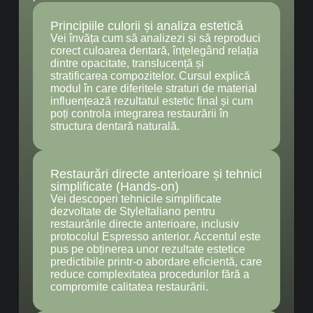
Principiile culorii și analiza estetică
Vei învăța cum să analizezi și să reproduci
corect culoarea dentară, înțelegând relația
dintre opacitate, translucență și
stratificarea compozitelor. Cursul explică
modul în care diferitele straturi de material
influențează rezultatul estetic final și cum
poți controla integrarea restaurării în
structura dentară naturală.
Restaurări directe anterioare și tehnici
simplificate (Hands-on)
Vei descoperi tehnicile simplificate
dezvoltate de StyleItaliano pentru
restaurările directe anterioare, inclusiv
protocolul Espresso anterior. Accentul este
pus pe obținerea unor rezultate estetice
predictibile printr-o abordare eficientă, care
reduce complexitatea procedurilor fără a
compromite calitatea restaurării.