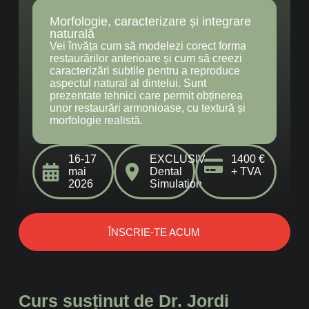
Morfologie, caracterizare și integrare
naturală
Vei învăța cum să modelezi corect forma
restaurărilor anterioare și cum să creezi
caracterizări subtile pentru a reproduce
aspectul natural al dintelui. Sunt
prezentate tehnici care permit obținerea
unor restaurări armonioase, cu textură și
morfologie realistă.
16-17
EXCLUSIV
1400 €
mai
Dental
+ TVA
2026
Simulation
ÎNSCRIE-TE ACUM
Curs susținut de Dr. Jordi