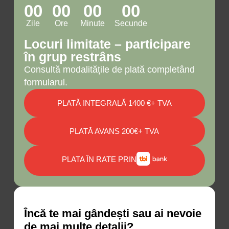
00
00
00
00
Zile
Ore
Minute
Secunde
Locuri limitate – participare
în grup restrâns
Consultă modalitățile de plată completând
formularul.
PLATĂ INTEGRALĂ 1400 €+ TVA
PLATĂ AVANS 200€+ TVA
PLATA ÎN RATE PRIN
Încă te mai gândești sau ai nevoie
de mai multe detalii?