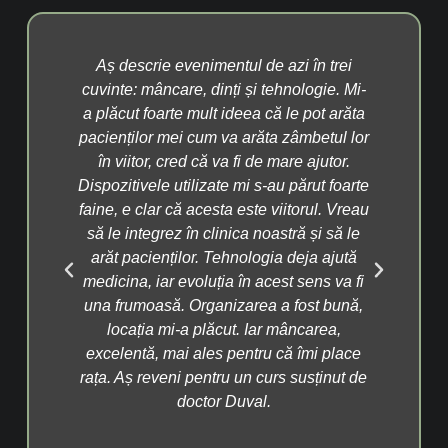
ncer
Aș descrie evenimentul de azi în trei
P
at
cuvinte: mâncare, dinți și tehnologie. Mi-
info
te
a plăcut foarte mult ideea că le pot arăta
fos
 la A
pacienților mei cum va arăta zâmbetul lor
cont
lnit
în viitor, cred că va fi de mare ajutor.
Dac
n
Dispozitivele utilizate mi s-au părut foarte
tr
cu
faine, e clar că acesta este viitorul. Vreau
înc
ăcea
să le integrez în clinica noastră și să le
as
e
arăt pacienților. Tehnologia deja ajută
si
ări
medicina, iar evoluția în acest sens va fi
m
ine
una frumoasă. Organizarea a fost bună,
obo
nă,
locația mi-a plăcut. Iar mâncarea,
di
prea
excelentă, mai ales pentru că îmi place
fru
ce
rața. Aș reveni pentru un curs susținut de
 în
doctor Duval.