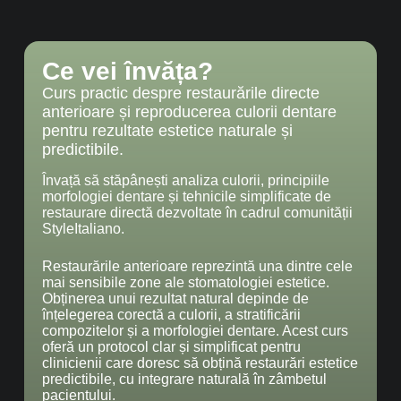
Ce vei învăța?
Curs practic despre restaurările directe
anterioare și reproducerea culorii dentare
pentru rezultate estetice naturale și
predictibile.
Învață să stăpânești analiza culorii, principiile
morfologiei dentare și tehnicile simplificate de
restaurare directă dezvoltate în cadrul comunității
StyleItaliano.
Restaurările anterioare reprezintă una dintre cele
mai sensibile zone ale stomatologiei estetice.
Obținerea unui rezultat natural depinde de
înțelegerea corectă a culorii, a stratificării
compozitelor și a morfologiei dentare. Acest curs
oferă un protocol clar și simplificat pentru
clinicienii care doresc să obțină restaurări estetice
predictibile, cu integrare naturală în zâmbetul
pacientului.