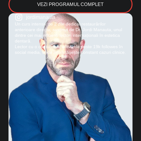
VEZI PROGRAMUL COMPLET
jordimanauta
Un curs intensiv de 2 zile dedicat restaurărilor
anterioare directe, susținut de Dr. Jordi Manauta, unul
dintre cei mai influenți lectori internaționali în estetica
dentară.
Lector cu o comunitate activă de peste 19k followes în
social media, unde împărtășește constant cazuri clinice.