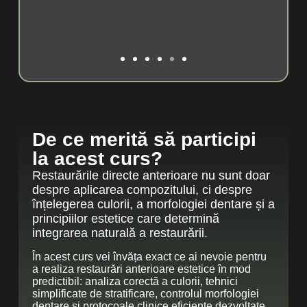
p
av
De ce merită să participi
la acest curs?
Restaurările directe anterioare nu sunt doar
despre aplicarea compozitului, ci despre
înțelegerea culorii, a morfologiei dentare și a
principiilor estetice care determină
integrarea naturală a restaurării.
În acest curs vei învăța exact ce ai nevoie pentru
a realiza restaurări anterioare estetice în mod
predictibil: analiza corectă a culorii, tehnici
simplificate de stratificare, controlul morfologiei
dentare și protocoale clinice eficiente dezvoltate