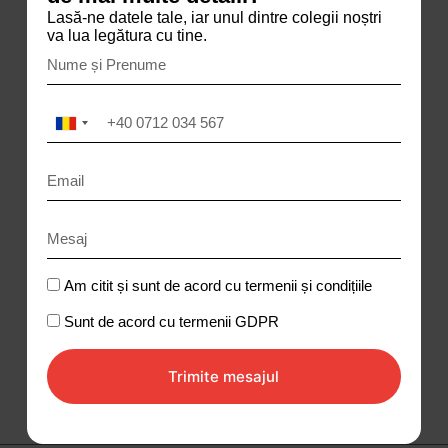
Lasă-ne datele tale, iar unul dintre colegii noștri
va lua legătura cu tine.
R
o
m
a
n
i
a
+
4
Am citit și sunt de acord cu termenii și condițiile
0
Sunt de acord cu termenii GDPR
Trimite mesajul