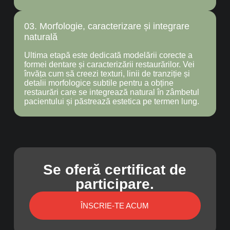
03. Morfologie, caracterizare și integrare
naturală
Ultima etapă este dedicată modelării corecte a
formei dentare și caracterizării restaurărilor. Vei
învăța cum să creezi texturi, linii de tranziție și
detalii morfologice subtile pentru a obține
restaurări care se integrează natural în zâmbetul
pacientului și păstrează estetica pe termen lung.
Se oferă certificat de
participare.
ÎNSCRIE-TE ACUM