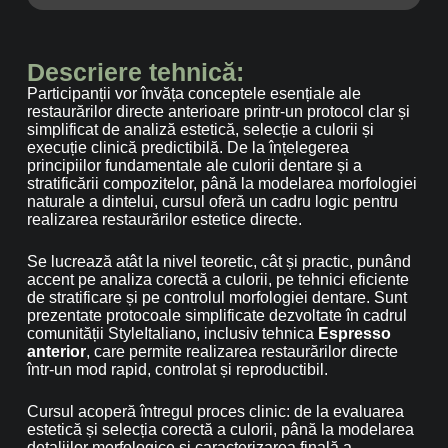
Descriere tehnică:
Participanții vor învăța conceptele esențiale ale
restaurărilor directe anterioare printr-un protocol clar și
simplificat de analiză estetică, selecție a culorii și
execuție clinică predictibilă. De la înțelegerea
principiilor fundamentale ale culorii dentare și a
stratificării compozitelor, până la modelarea morfologiei
naturale a dintelui, cursul oferă un cadru logic pentru
realizarea restaurărilor estetice directe.
Se lucrează atât la nivel teoretic, cât și practic, punând
accent pe analiza corectă a culorii, pe tehnici eficiente
de stratificare și pe controlul morfologiei dentare. Sunt
prezentate protocoale simplificate dezvoltate în cadrul
comunității StyleItaliano, inclusiv tehnica
Espresso
anterior
, care permite realizarea restaurărilor directe
într-un mod rapid, controlat și reproductibil.
Cursul acoperă întregul proces clinic: de la evaluarea
estetică și selecția corectă a culorii, până la modelarea
detaliilor morfologice și caracterizarea finală a