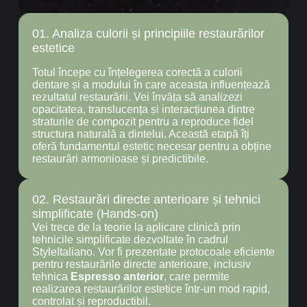
01. Analiza culorii și principiile restaurărilor
estetice
Totul începe cu înțelegerea corectă a culorii
dentare și a modului în care aceasta influențează
rezultatul restaurării. Vei învăța să analizezi
opacitatea, translucența și interacțiunea dintre
straturile de compozit pentru a reproduce fidel
structura naturală a dintelui. Această etapă îți
oferă fundamentul estetic necesar pentru a obține
restaurări armonioase și predictibile.
02. Restaurări directe anterioare și tehnici
simplificate (Hands-on)
Vei trece de la teorie la aplicare clinică prin
tehnicile simplificate dezvoltate în cadrul
StyleItaliano. Vor fi prezentate protocoale eficiente
pentru restaurările directe anterioare, inclusiv
tehnica
Espresso anterior
, care permite
realizarea restaurărilor estetice într-un mod rapid,
controlat și reproductibil.