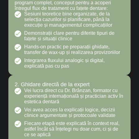
program complet, conceput pentru a acoperi
întregul flux de tratament cu fațete dentare:
Sesiuni teoretice bine organizate, de la
selecția cazurilor și planificare, până la
execuție și managementul complicațiilor
Demonstrații clare pentru diferite tipuri de
fațete și situații clinice
Hands-on practic pe preparații ghidate,
transfer de wax-up și realizarea provizoriilor
Integrarea fluxului analogic și digital,
explicată pas cu pas
2. Ghidare directă de la expert
Vei lucra direct cu Dr. Brânzan, formator cu
experiență internațională și practician activ în
estetica dentară
Vei avea acces la explicații logice, decizii
clinice argumentate și protocoale validate
Fiecare etapă este explicată în context real,
astfel încât să înțelegi nu doar cum, ci și de
ce se aplică