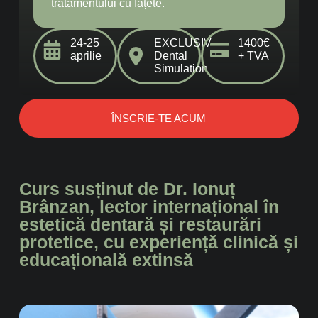
tratamentului cu fațete.
24-25
EXCLUSIV
1400€
aprilie
Dental
+ TVA
Simulation
ÎNSCRIE-TE ACUM
Curs susținut de Dr. Ionuț
Brânzan, lector internațional în
estetică dentară și restaurări
protetice, cu experiență clinică și
educațională extinsă