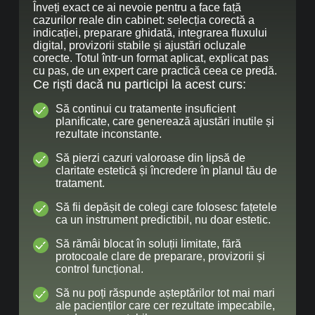
Înveți exact ce ai nevoie pentru a face față
cazurilor reale din cabinet: selecția corectă a
indicației, preparare ghidată, integrarea fluxului
digital, provizorii stabile și ajustări ocluzale
corecte. Totul într-un format aplicat, explicat pas
cu pas, de un expert care practică ceea ce predă.
Ce riști dacă nu participi la acest curs:
Să continui cu tratamente insuficient
planificate, care generează ajustări inutile și
rezultate inconstante.
Să pierzi cazuri valoroase din lipsă de
claritate estetică și încredere în planul tău de
tratament.
Să fii depășit de colegi care folosesc fațetele
ca un instrument predictibil, nu doar estetic.
Să rămâi blocat în soluții limitate, fără
protocoale clare de preparare, provizorii și
control funcțional.
Să nu poți răspunde așteptărilor tot mai mari
ale pacienților care cer rezultate impecabile,