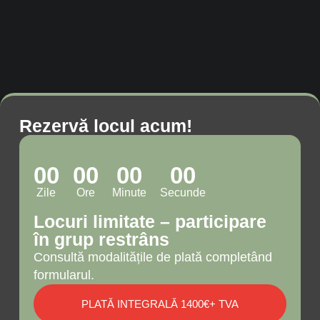
Rezervă locul acum!
00
00
00
00
Zile
Ore
Minute
Secunde
Locuri limitate – participare
în grup restrâns
Consultă modalitățile de plată completând
formularul.
PLATĂ INTEGRALĂ 1400€+ TVA