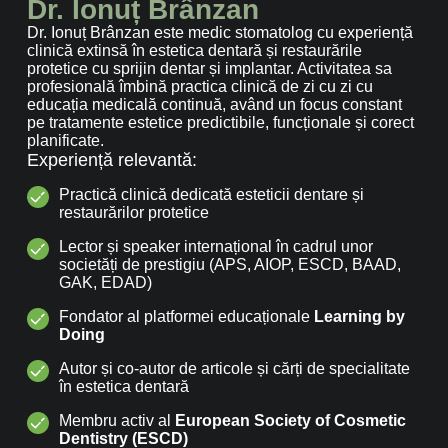
Dr. Ionuț Brânzan
Dr. Ionuț Brânzan este medic stomatolog cu experiență
clinică extinsă în estetica dentară și restaurările
protetice cu sprijin dentar și implantar. Activitatea sa
profesională îmbină practica clinică de zi cu zi cu
educația medicală continuă, având un focus constant
pe tratamente estetice predictibile, funcționale și corect
planificate.
Experiență relevantă:
Practică clinică dedicată esteticii dentare și
restaurărilor protetice
Lector și speaker internațional în cadrul unor
societăți de prestigiu (APS, AIOP, ESCD, BAAD,
GAK, EDAD)
Fondator al platformei educaționale
Learning by
Doing
Autor și co-autor de articole și cărți de specialitate
în estetica dentară
Membru activ al
European Society of Cosmetic
Dentistry (ESCD)