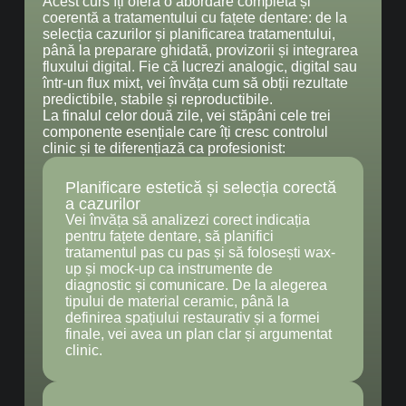
Acest curs îți oferă o abordare completă și
coerentă a tratamentului cu fațete dentare: de la
selecția cazurilor și planificarea tratamentului,
până la preparare ghidată, provizorii și integrarea
fluxului digital. Fie că lucrezi analogic, digital sau
într-un flux mixt, vei învăța cum să obții rezultate
predictibile, stabile și reproductibile.
La finalul celor două zile, vei stăpâni cele trei
componente esențiale care îți cresc controlul
clinic și te diferențiază ca profesionist:
Planificare estetică și selecția corectă
a cazurilor
Vei învăța să analizezi corect indicația
pentru fațete dentare, să planifici
tratamentul pas cu pas și să folosești wax-
up și mock-up ca instrumente de
diagnostic și comunicare. De la alegerea
tipului de material ceramic, până la
definirea spațiului restaurativ și a formei
finale, vei avea un plan clar și argumentat
clinic.