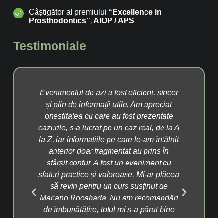
Câștigător al premiului
“Excellence in
Prosthodontics”, AIOP / APS
Testimoniale
ăcut
Evenimentul de azi a fost eficient, sincer
A
te,
și plin de informații utile. Am apreciat
cuv
avut
onestitatea cu care au fost prezentate
a p
 să
cazurile, s-a lucrat pe un caz real, de la A
pac
rul,
la Z, iar informațiile pe care le-am întâlnit
î
mbul
anterior doar fragmentat au prins în
Disp
i
sfârșit contur. A fost un eveniment cu
fain
tăzi
sfaturi practice și valoroase. Mi-ar plăcea
să
i
să revin pentru un curs susținut de
ar
n
Mariano Rocabada. Nu am recomandări
med
ție
de îmbunătățire, totul mi s-a părut bine
un