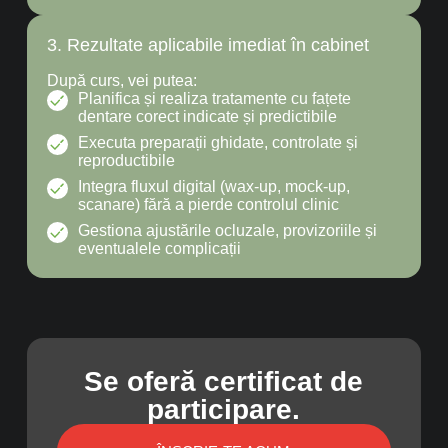
3. Rezultate aplicabile imediat în cabinet
După curs, vei putea:
Planifica și realiza tratamente cu fațete
dentare corect indicate și predictibile
Executa preparații ghidate, controlate și
reproductibile
Integra fluxul digital (wax-up, mock-up,
scanare) fără a pierde controlul clinic
Gestiona ajustările ocluzale, provizoriile și
eventualele complicații
Se oferă certificat de
participare.