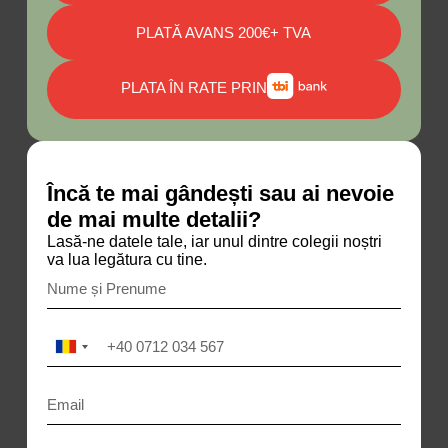
PLATĂ AVANS 200€+ TVA
PLATA ÎN RATE PRIN
Încă te mai gândești sau ai nevoie
de mai multe detalii?
Lasă-ne datele tale, iar unul dintre colegii noștri
va lua legătura cu tine.
R
o
m
a
n
i