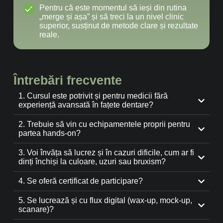
Pentru că este momentul să ieși din rutina
„merge și așa” și să treci la un nivel clinic
superior, susținut de metode clare și rezultate
reale.
Întrebări frecvente
1. Cursul este potrivit și pentru medicii fără
experiență avansată în fațete dentare?
2. Trebuie să vin cu echipamentele proprii pentru
partea hands-on?
3. Voi învăța să lucrez și în cazuri dificile, cum ar fi
dinți închiși la culoare, uzuri sau bruxism?
4. Se oferă certificat de participare?
5. Se lucrează și cu flux digital (wax-up, mock-up,
scanare)?