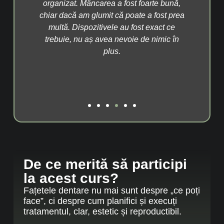
fera
organizat. Mâncarea a fost foarte bună,
țit
chiar dacă am glumit că poate a fost prea
ex
multă. Dispozitivele au fost exact ce
raț
trebuie, nu aș avea nevoie de nimic în
plus.
De ce merită să participi
la acest curs?
Fațetele dentare nu mai sunt despre „ce poți
face”, ci despre cum planifici și execuți
tratamentul, clar, estetic și reproductibil.