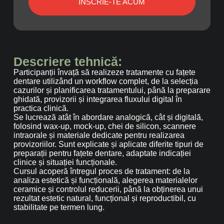
ÎNSCRIE-TE ACUM
Descriere tehnică:
Participanții învață să realizeze tratamente cu fațete
dentare utilizând un workflow complet, de la selecția
cazurilor și planificarea tratamentului, până la preparare
ghidată, provizorii și integrarea fluxului digital în
practica clinică.
Se lucrează atât în abordare analogică, cât și digitală,
folosind wax-up, mock-up, chei de silicon, scannere
intraorale și materiale dedicate pentru realizarea
provizoriilor. Sunt explicate și aplicate diferite tipuri de
preparații pentru fațete dentare, adaptate indicației
clinice și situației funcționale.
Cursul acoperă întregul proces de tratament: de la
analiza estetică și funcțională, alegerea materialelor
ceramice și controlul reducerii, până la obținerea unui
rezultat estetic natural, funcțional și reproductibil, cu
stabilitate pe termen lung.