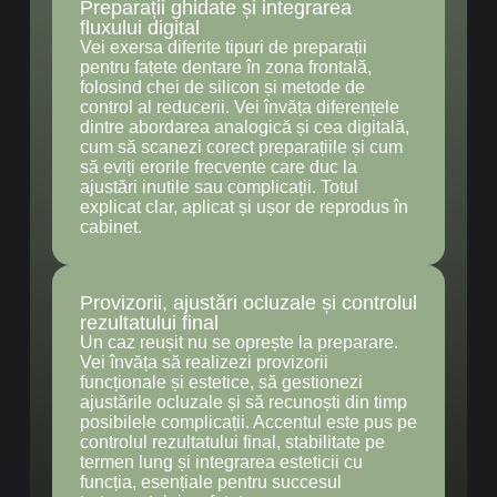
Preparații ghidate și integrarea
fluxului digital
Vei exersa diferite tipuri de preparații
pentru fațete dentare în zona frontală,
folosind chei de silicon și metode de
control al reducerii. Vei învăța diferențele
dintre abordarea analogică și cea digitală,
cum să scanezi corect preparațiile și cum
să eviți erorile frecvente care duc la
ajustări inutile sau complicații. Totul
explicat clar, aplicat și ușor de reprodus în
cabinet.
Provizorii, ajustări ocluzale și controlul
rezultatului final
Un caz reușit nu se oprește la preparare.
Vei învăța să realizezi provizorii
funcționale și estetice, să gestionezi
ajustările ocluzale și să recunoști din timp
posibilele complicații. Accentul este pus pe
controlul rezultatului final, stabilitate pe
termen lung și integrarea esteticii cu
funcția, esențiale pentru succesul