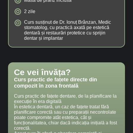
Masa de prânz inclusă
2 zile
Curs susținut de Dr. Ionuț Brânzan, Medic
stomatolog, cu practică axată pe estetică
dentară și restaurări protetice cu sprijin
dentar și implantar
Ce vei învăța?
Curs practic de fațete directe din
compozit în zona frontală
Curs practic de fațete dentare, de la planificare la
execuție în era digitală
În estetica dentară, un caz de fațete tratat fără
planificare corectă sau cu preparații necontrolate
poate compromite atât estetica, cât și
funcționalitatea, chiar dacă indicația inițială a fost
corectă.